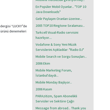
En Popüler Mobil Oyunlar... "TOP 10
Java Downloads"
Gelir Paylaşım Oranları üzerine...
2005 TOP20 Ringtone Sıralaması...
k dergisi “LUCKY”de
ın ürünü denemeleri
Turkcell Visual-Radio servisini
hazırlıyor....
Vodafone & Sony Yeni Müzik
Servislerini Açıkladılar: "Radio DJ"
Mobile Search ve Sorgu Sonuçları...
2006 Ekim
Mobile Marketing Forum,
İstanbul'daydı...
Mobile Monday Başlıyor...
2006 Kasım
PARAzitizm, Spam Abonelikli
Servisler ve Sektöre Çağrı
Message from abroad... Thank you