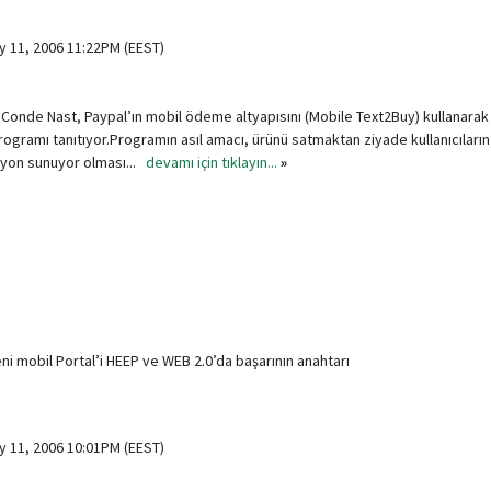
ly 11, 2006 11:22PM (EEST)
ş Conde Nast, Paypal’ın mobil ödeme altyapısını (Mobile Text2Buy) kullanara
 programı tanıtıyor.Programın asıl amacı, ürünü satmaktan ziyade kullanıcılar
ntiyon sunuyor olması...
devamı için tıklayın...
»
eni mobil Portal’i HEEP ve WEB 2.0’da başarının anahtarı
ly 11, 2006 10:01PM (EEST)