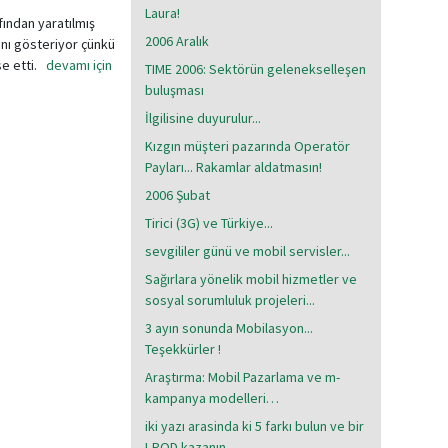
Laura!
fından yaratılmış
2006 Aralık
ını gösteriyor çünkü
se etti.
devamı için
TIME 2006: Sektörün gelenekselleşen
buluşması
İlgilisine duyurulur...
Kızgın müşteri pazarında Operatör
Payları... Rakamlar aldatmasın!
2006 Şubat
Tirici (3G) ve Türkiye...
sevgililer günü ve mobil servisler...
Sağırlara yönelik mobil hizmetler ve
sosyal sorumluluk projeleri...
3 ayın sonunda Mobilasyon...
Teşekkürler !
Araştırma: Mobil Pazarlama ve m-
kampanya modelleri…
iki yazı arasinda ki 5 farkı bulun ve bir
I-POD kazanın..