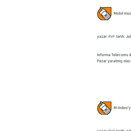
Mobil müzik
yazar:
ReF
tarih: Ju
Informa Telecoms & 
Pazar yaratmış ola
M-Video'ya
yazar:
ReF
tarih: Ju