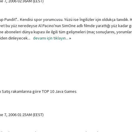
ne 7, 2006 02:36AM (EEST)
up Pundit"... Kendisi spor yorumcusu. Yüzü ise İngilizler için oldukça tanıdık. 
Evet bu yüz neredeyse Al Pacino'nun SimOne adlı filmde yarattığı yüz kadar ge
e aboneleri dünya kupası ile ilgili tüm gelişmeleri (maç sonuçlarını, yorumlar
işiden dinleyecek...
devamı için tıklayın...
»
 Satış rakamlarına göre TOP 10 Java Games
ne 7, 2006 01:25AM (EEST)