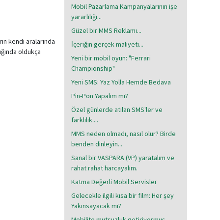
Mobil Pazarlama Kampanyalarının işe
yararlılığı...
Güzel bir MMS Reklamı...
arın kendi aralarında
İçeriğin gerçek maliyeti...
lığında oldukça
Yeni bir mobil oyun: "Ferrari
Championship"
Yeni SMS: Yaz Yolla Hemde Bedava
Pin-Pon Yapalım mı?
Özel günlerde atılan SMS'ler ve
farklılık....
MMS neden olmadı, nasıl olur? Birde
benden dinleyin...
Sanal bir VASPARA (VP) yaratalım ve
rahat rahat harcayalım.
Katma Değerli Mobil Servisler
Gelecekle ilgili kısa bir film: Her şey
Yakınsayacak mı?
Mobilite mutsuzluk getiriyormuş...