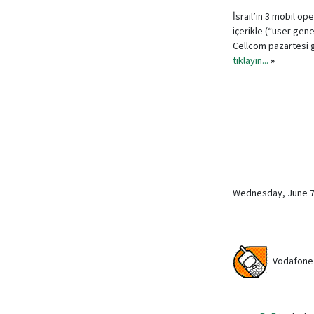
İsrail’in 3 mobil op
içerikle (“user gen
Cellcom pazartesi g
tıklayın...
»
Wednesday, June 
Vodafone l