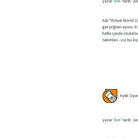
yazar:
ReF
tarih: Ju
Adı "Virtual World C
gerçeğinin aynısı. 
hafta içinde Vodafon
takımları...vs) bu k
Aylık Oyun
yazar:
ReF
tarih: Ju