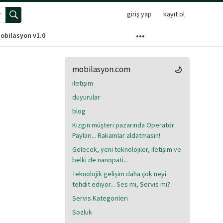
giriş yap
kayıt ol
elişmiş arama menüsünü aç
obilasyon v1.0
mobilasyon.com
iletişim
duyurular
blog
Kızgın müşteri pazarında Operatör
Payları... Rakamlar aldatmasın!
Gelecek, yeni teknolojiler, iletişim ve
belki de nanopati...
Teknolojik gelişim daha çok neyi
tehdit ediyor... Ses mi, Servis mi?
Servis Kategorileri
Sozluk