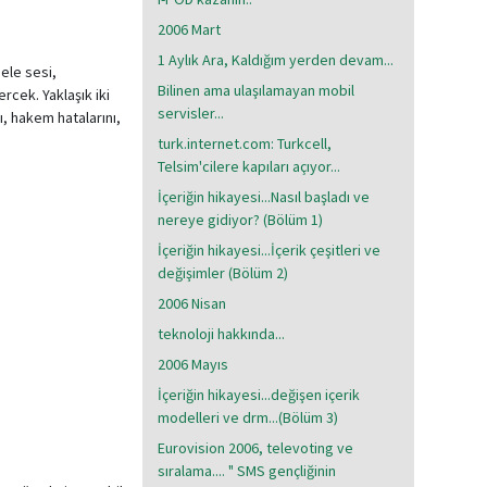
2006 Mart
1 Aylık Ara, Kaldığım yerden devam...
Hele sesi,
Bilinen ama ulaşılamayan mobil
rcek. Yaklaşık iki
servisler...
ı, hakem hatalarını,
turk.internet.com: Turkcell,
Telsim'cilere kapıları açıyor...
İçeriğin hikayesi...Nasıl başladı ve
nereye gidiyor? (Bölüm 1)
İçeriğin hikayesi...İçerik çeşitleri ve
değişimler (Bölüm 2)
2006 Nisan
teknoloji hakkında...
2006 Mayıs
İçeriğin hikayesi...değişen içerik
modelleri ve drm...(Bölüm 3)
Eurovision 2006, televoting ve
sıralama.... " SMS gençliğinin