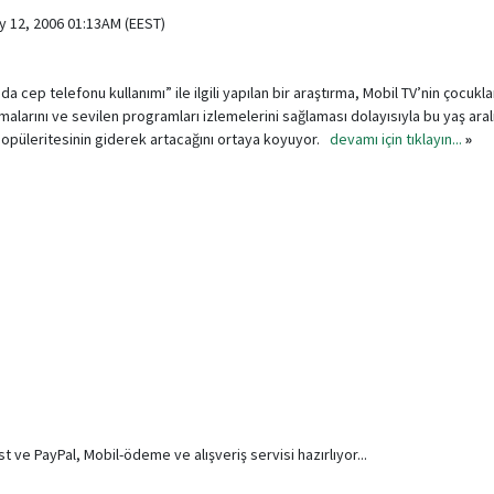
ly 12, 2006 01:13AM (EEST)
nda cep telefonu kullanımı” ile ilgili yapılan bir araştırma, Mobil TV’nin çocukl
alarını ve sevilen programları izlemelerini sağlaması dolayısıyla bu yaş ara
opüleritesinin giderek artacağını ortaya koyuyor.
devamı için tıklayın...
»
ve PayPal, Mobil-ödeme ve alışveriş servisi hazırlıyor...