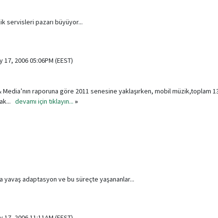
 servisleri pazarı büyüyor...
ly 17, 2006 05:06PM (EEST)
Media’nın raporuna göre 2011 senesine yaklaşırken, mobil müzik,toplam 13 m
cak...
devamı için tıklayın...
»
 yavaş adaptasyon ve bu süreçte yaşananlar...
ly 17, 2006 11:11AM (EEST)