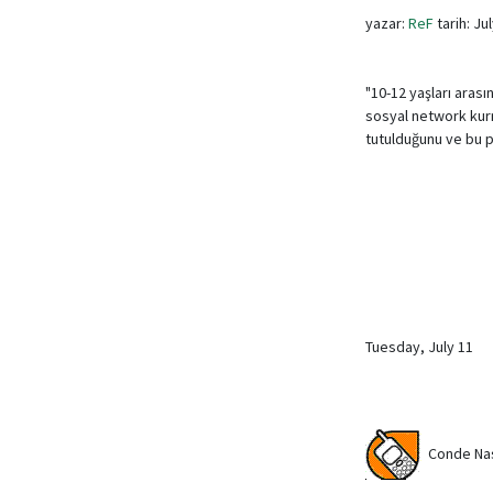
yazar:
ReF
tarih: Ju
"10-12 yaşları arası
sosyal network kurm
tutulduğunu ve bu p
Tuesday, July 11
Conde Nast 