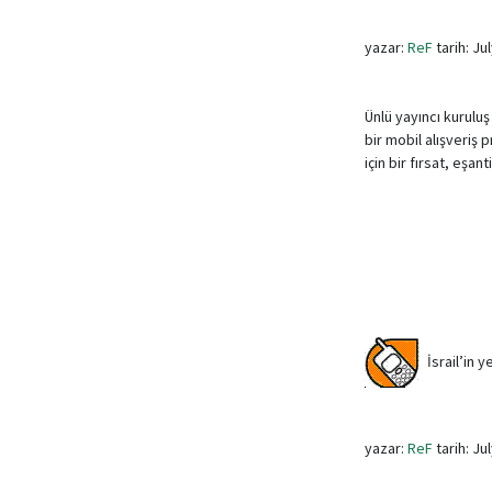
yazar:
ReF
tarih: Ju
Ünlü yayıncı kurulu
bir mobil alışveriş
için bir fırsat, eşa
İsrail’in y
yazar:
ReF
tarih: Ju