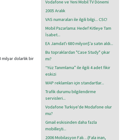
Vodafone ve Yeni Mobil TV Dönemi
2005 Aralık
VAS numaraları ile ilgili bilgi... CSC!
Mobil Pazarlama: Hedef Kitleye Tam
İsabet...
EA Jamdat'ı 680 milyon$'a satın aldı...
Bu topraklardan "Case Study" çıkar
ilyar dolarlık bir
mı?
“Yüz Tanımlama” ile ilgili 4 adet fikir
eskizi
WAP reklamları için standartlar...
Trafik durumu bilgilendirme
servisleri...
Vodafone Turkiye'de Modafone olur
mu?
Gmail eskisinden daha fazla
mobilleşti...
2006 Mobilasyon Falı…(Fala inan,