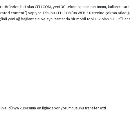
eratöründen biri olan CELLCOM, yeni 3G teknolojisinin tanıtımını, kullanıcı tara
erated content”) yapıyor. Tabi bu CELLCOM’un WEB 2.0 trenine çoktan atladığ
ünü yeni ağ bağlantısını ve aynı zamanda bir mobil topluluk olan “HEEP”i lan
7
ive! dünya kupasının en ilginç spor yorumcusunu transfer etti.