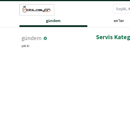
gündem
en'ler
Servis Kateg
gündem
yok ki