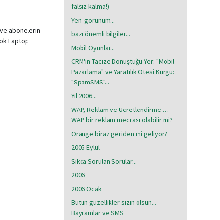
falsız kalma!)
Yeni görünüm...
 ve abonelerin
bazı önemli bilgiler...
çok Laptop
Mobil Oyunlar...
CRM'in Tacize Dönüştüğü Yer: "Mobil
Pazarlama" ve Yaratılık Ötesi Kurgu:
"SpamSMS"...
Yıl 2006...
WAP, Reklam ve Ücretlendirme …
WAP bir reklam mecrası olabilir mi?
Orange biraz geriden mi geliyor?
2005 Eylül
Sıkça Sorulan Sorular...
2006
2006 Ocak
Bütün güzellikler sizin olsun...
Bayramlar ve SMS