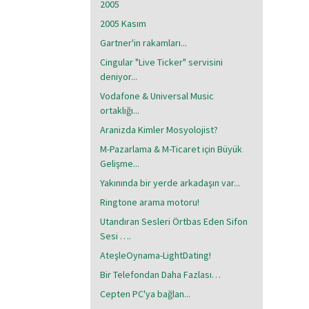
2005
2005 Kasım
Gartner'in rakamları...
Cingular "Live Ticker" servisini
deniyor...
Vodafone & Universal Music
ortaklığı...
Aranizda Kimler Mosyolojist?
M-Pazarlama & M-Ticaret için Büyük
Gelişme...
Yakınında bir yerde arkadaşın var...
Ringtone arama motoru!
Utandıran Sesleri Örtbas Eden Sifon
Sesi ….
AteşleOynama-LightDating!
Bir Telefondan Daha Fazlası…
Cepten PC'ya bağlan...