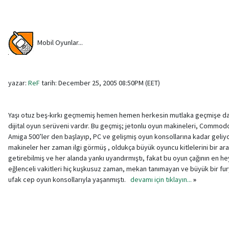
Mobil Oyunlar...
yazar:
ReF
tarih: December 25, 2005 08:50PM (EET)
Yaşı otuz beş-kırkı geçmemiş hemen hemen herkesin mutlaka geçmişe da
dijital oyun serüveni vardır. Bu geçmiş; jetonlu oyun makineleri, Commod
Amiga 500’ler den başlayıp, PC ve gelişmiş oyun konsollarına kadar geliyo
makineler her zaman ilgi görmüş , oldukça büyük oyuncu kitlelerini bir ar
getirebilmiş ve her alanda yankı uyandırmıştı, fakat bu oyun çağının en he
eğlenceli vakitleri hiç kuşkusuz zaman, mekan tanımayan ve büyük bir fu
ufak cep oyun konsollarıyla yaşanmıştı.
devamı için tıklayın...
»