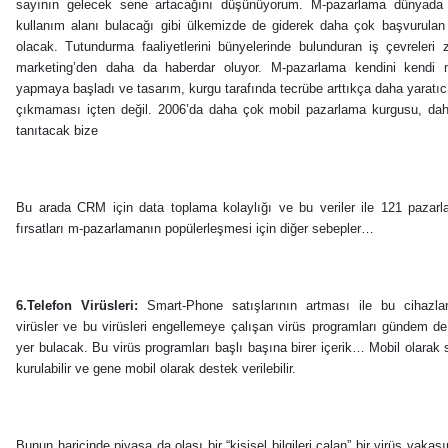
sayının gelecek sene artacağını düşünüyorum. M-pazarlama dünyada 
kullanım alanı bulacağı gibi ülkemizde de giderek daha çok başvurulan
olacak. Tutundurma faaliyetlerini bünyelerinde bulunduran iş çevreleri
marketing’den daha da haberdar oluyor. M-pazarlama kendini kendi m
yapmaya başladı ve tasarım, kurgu tarafında tecrübe arttıkça daha yaratıcı
çıkmaması içten değil. 2006’da daha çok mobil pazarlama kurgusu, da
tanıtacak bize
Bu arada CRM için data toplama kolaylığı ve bu veriler ile 121 paza
fırsatları m-pazarlamanın popülerleşmesi için diğer sebepler…
6.Telefon Virüsleri:
Smart-Phone satışlarının artması ile bu cihazlar
virüsler ve bu virüsleri engellemeye çalışan virüs programları gündem de
yer bulacak. Bu virüs programları başlı başına birer içerik… Mobil olarak s
kurulabilir ve gene mobil olarak destek verilebilir.
Bunun haricinde piyasa da olası bir “kişisel bilgileri çalan” bir virüs vakası