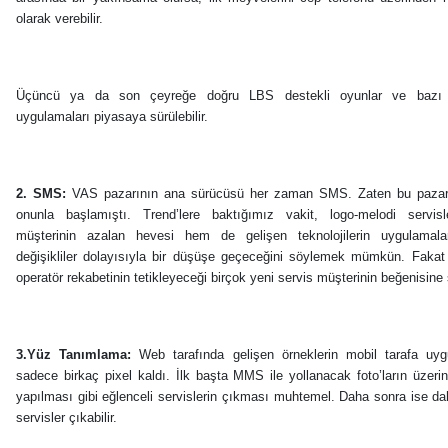
olarak verebilir.
Üçüncü ya da son çeyreğe doğru LBS destekli oyunlar ve bazı 
uygulamaları piyasaya sürülebilir.
2. SMS:
VAS pazarının ana sürücüsü her zaman SMS. Zaten bu pazar
onunla başlamıştı. Trend’lere baktığımız vakit, logo-melodi servis
müşterinin azalan hevesi hem de gelişen teknolojilerin uygulamalar
değişikliler dolayısıyla bir düşüşe geçeceğini söylemek mümkün. Fakat
operatör rekabetinin tetikleyeceği birçok yeni servis müşterinin beğenisine
3.Yüz Tanımlama:
Web tarafında gelişen örneklerin mobil tarafa uy
sadece birkaç pixel kaldı. İlk başta MMS ile yollanacak foto’ların üzer
yapılması gibi eğlenceli servislerin çıkması muhtemel. Daha sonra ise da
servisler çıkabilir.