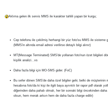
Aklıma gelen ilk servis MMS ile karakter tahlili yapan bir kurgu;
Cep telefonu ile çekilmiş herhangi bir yüz foto'su MMS ile sisteme gö
(MMS'in altında email adresi verilirse detaylı bilgi alınır)
MT(Message Terminated) SMS'de yollanan foto'nun özet bilgileri dön
kişilik analizi...vs
Daha fazla bilgi için MO-SMS gider. (FoC)
Bu sefer dönen SMS'de daha özel bilgiler gelir, belki de müşterinin 
hesabına foto'da ki kişi ile ilgili baya ayrıntılı bir rapor pdf olarak yol
diğerinden daha pahalı olmalı, her bir sonraki bilgi öncekinden daha 
olsun, hem merak artsın hem de daha fazla charge edilir)