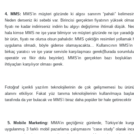
4. MMS:
MMS’in müşteri gözünde ki algısı sanırım “pahalı” kelimesin
Neden derseniz iki sebebi var. Birincisi gerçekten fiyatının yüksek olması
fiyatı ne kadar indirirseniz indirin bu algıyı değiştirme ihtimali düşük. 
hala kimse MMS ne işe yarar bilmiyor ve müşteri gözünde ne işe yaradığı
bir ürün, fiyatı ne olursa olsun pahalıdır. MMS çektiğin resimleri yollamak h
uygulama olmadı, böyle giderse olamayacakta… Kullanıcının MMS’in k
birkaç yaratıcı ve işe yarar servisle karşılaşması gerek(Burada sorumlu
operatör ve fikir dolu beyinler). MMS’in gerçekten bazı boşlukları 
ihtiyaçları karşılıyor olması gerek.
Fotoğraf içerikli yazılım teknolojilerinin de çok gelişmemesi bu ürün
alanını etkiliyor. Fakat yüz tanıma teknolojilerinin kullanılmaya ba
tarafında da yer bulacak ve MMS’i biraz daha popüler bir hale getirecektir
5. Mobile Marketing:
MMA’in geçtiğimiz günlerde, Türkiye’de kur
uygulanmış 3 farklı mobil pazarlama çalışmasını “case study” olarak ince