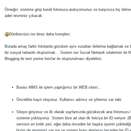
Örneğin, sisteme girip kendi fotonuza aratıyorsunuz ve karşınıza hiç bilme
adet resminiz çıkacak.
Dördüncüsü ise biraz daha komplex;
Burada amaç farklı fotolarda gözüken aynı suratları birbirine bağlamak ve 
bir sosyal network oluşturmak… Sistem ise Social Network sitelerinin ile M
Blogging ile text yerine foto'lar ile oluşturulması diyebiliriz.
Burası MMS ile işlem yaptığımız bir WEB sitesi...
Öncelikle kayıt oluyoruz. Kullanıcı adımız ve şifremiz var tabi.
Siteye giriyoruz ve ilk olarak sayfamızda gözükecek ana fotomuzu
sisteme yüklüyoruz. Sistem bize ait olan ilk foto'ya bir ID veriyor. (
servisin en kritik yeri, eğer daha önceden bir başka üyenin yüklediği 
bizim de resmimiz var ise ve sistem bunu algılayıp önceden bir ID 