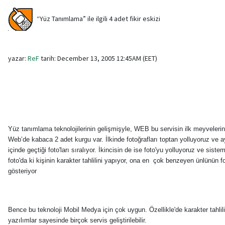
“Yüz Tanımlama” ile ilgili 4 adet fikir eskizi
yazar:
ReF
tarih: December 13, 2005 12:45AM (EET)
Yüz tanımlama teknolojilerinin gelişmişyle, WEB bu servisin ilk meyvelerini
Web’de kabaca 2 adet kurgu var. İlkinde fotoğrafları toptan yolluyoruz ve ay
içinde geçtiği foto'ları sıralıyor. İkincisin de ise foto'yu yolluyoruz ve siste
foto'da ki kişinin karakter tahlilini yapıyor, ona en çok benzeyen ünlünün f
gösteriyor
Bence bu teknoloji Mobil Medya için çok uygun. Özellikle'de karakter tahlil
yazılımlar sayesinde birçok servis geliştirilebilir.