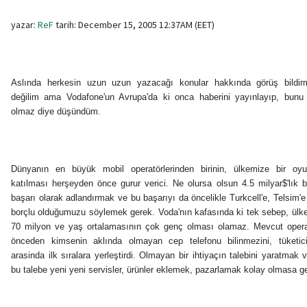
yazar:
ReF
tarih: December 15, 2005 12:37AM (EET)
Aslında herkesin uzun uzun yazacağı konular hakkında görüş bildirm
değilim ama Vodafone'un Avrupa'da ki onca haberini yayınlayıp, bu
olmaz diye düşündüm.
Dünyanın en büyük mobil operatörlerinden birinin, ülkemize bir oy
katılması herşeyden önce gurur verici. Ne olursa olsun 4.5 milyar$'lık b
başarı olarak adlandırmak ve bu başarıyı da öncelikle Turkcell'e, Telsim'
borçlu olduğumuzu söylemek gerek. Voda'nın kafasında ki tek sebep, ülk
70 milyon ve yaş ortalamasının çok genç olması olamaz. Mevcut opera
önceden kimsenin aklında olmayan cep telefonu bilinmezini, tüketici 
arasinda ilk sıralara yerleştirdi. Olmayan bir ihtiyaçın talebini yaratmak
bu talebe yeni yeni servisler, ürünler eklemek, pazarlamak kolay olmasa g