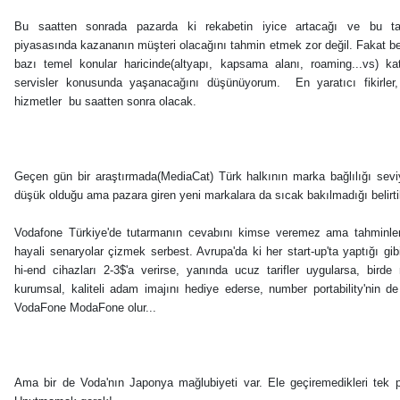
Bu saatten sonrada pazarda ki rekabetin iyice artacağı ve bu t
piyasasında kazananın müşteri olacağını tahmin etmek zor değil. Fakat be
bazı temel konular haricinde(altyapı, kapsama alanı, roaming...vs) ka
servisler konusunda yaşanacağını düşünüyorum. En yaratıcı fikirler, 
hizmetler bu saatten sonra olacak.
Geçen gün bir araştırmada(MediaCat) Türk halkının marka bağlılığı sevi
düşük olduğu ama pazara giren yeni markalara da sıcak bakılmadığı belirti
Vodafone Türkiye'de tutarmanın cevabını kimse veremez ama tahminle
hayali senaryolar çizmek serbest. Avrupa'da ki her start-up'ta yaptığı gi
hi-end cihazları 2-3$'a verirse, yanında ucuz tarifler uygularsa, birde 
kurumsal, kaliteli adam imajını hediye ederse, number portability'nin de
VodaFone ModaFone olur...
Ama bir de Voda'nın Japonya mağlubiyeti var. Ele geçiremedikleri tek p