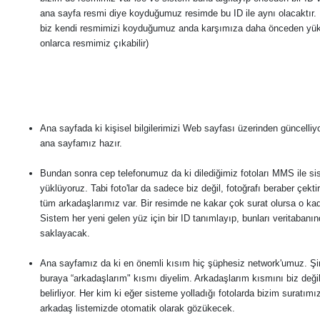
ana sayfa resmi diye koyduğumuz resimde bu ID ile aynı olacaktır. 
biz kendi resmimizi koyduğumuz anda karşımıza daha önceden yü
onlarca resmimiz çıkabilir)
Ana sayfada ki kişisel bilgilerimizi Web sayfası üzerinden güncelliyo
ana sayfamız hazır.
Bundan sonra cep telefonumuz da ki dilediğimiz fotoları MMS ile s
yüklüyoruz. Tabi foto'lar da sadece biz değil, fotoğrafı beraber çekti
tüm arkadaşlarımız var. Bir resimde ne kakar çok surat olursa o kad
Sistem her yeni gelen yüz için bir ID tanımlayıp, bunları veritabanı
saklayacak.
Ana sayfamız da ki en önemli kısım hiç şüphesiz network'umuz. Şim
buraya “arkadaşlarım" kısmı diyelim. Arkadaşlarım kısmını biz deği
belirliyor. Her kim ki eğer sisteme yolladığı fotolarda bizim suratımı
arkadaş listemizde otomatik olarak gözükecek.