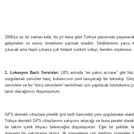
2006'ya az bir zaman kala, bu yıl bana göre Türkiye pazarında yaşanac
gelişmeleri ve servis örneklerini yazmak istedim. Dediklerimin yarısı 
çıkacak ama hepsi çıkarsa çok felaket vurdum voleyi, benden söylemesi..
1. Lokasyon Bazlı Servisler:
LBS aslında “en yakın eczane” gibi hüc
sorgulamalı servisler hariç kullanıcının yeni tanışacağı bir teknoloji. Giriş
servislere ve bu “öncü servislerin” tanıtılması için yapılacak tutundurma ç
tanık olacağımızı düşünüyorum.
GPS destekli cihazlara yönelik (yol tarifi haricinde) yeni uygulamalar olabil
Türkçe destekli GPS cihazlarının satışının artacağı ve buna paralel olara
bir takım içerik ihtiyacı belireceğini düşünüyorum. Eğer bir şekilde, b
arasında bir yakınsama olursa, ilk meyvelerini cep telefonu üzerinden ha