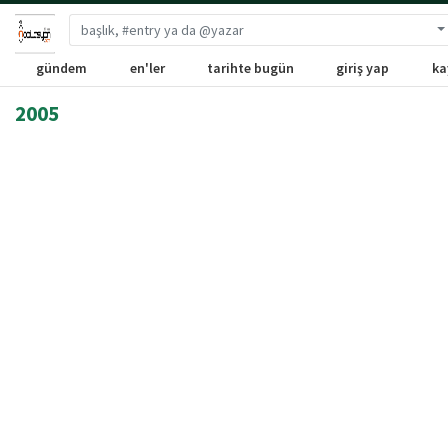
G
gündem
en'ler
tarihte bugün
giriş yap
ka
2005