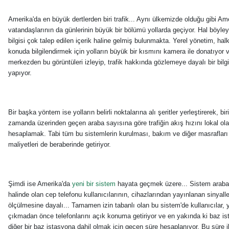
Amerika'da en büyük dertlerden biri trafik... Aynı ülkemizde olduğu gibi Am
vatandaşlarının da günlerinin büyük bir bölümü yollarda geçiyor. Hal böyley
bilgisi çok talep edilen içerik haline gelmiş bulunmakta. Yerel yönetim, hal
konuda bilgilendirmek için yolların büyük bir kısmını kamera ile donatıyor ve
merkezden bu görüntüleri izleyip, trafik hakkında gözlemeye dayalı bir bilg
yapıyor.
Bir başka yöntem ise yolların belirli noktalarına alı şeritler yerleştirerek, bi
zamanda üzerinden geçen araba sayısına göre trafiğin akış hızını lokal ol
hesaplamak. Tabi tüm bu sistemlerin kurulması, bakım ve diğer masraflar
maliyetleri de beraberinde getiriyor.
Şimdi ise Amerika'da
yeni bir sistem
hayata geçmek üzere... Sistem arabay
halinde olan cep telefonu kullanıcılarının, cihazlarından yayınlanan sinyalle
ölçülmesine dayalı... Tamamen izin tabanlı olan bu sistem'de kullanıcılar, 
çıkmadan önce telefonlarını açık konuma getiriyor ve en yakında ki baz i
diğer bir baz istasyona dahil olmak için geçen süre hesaplanıyor. Bu süre i