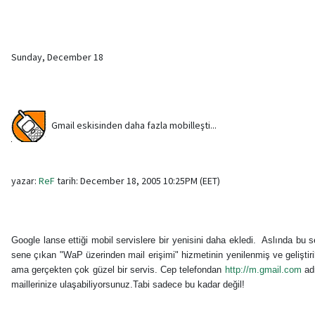
Sunday, December 18
Gmail eskisinden daha fazla mobilleşti...
yazar:
ReF
tarih: December 18, 2005 10:25PM (EET)
Google lanse ettiği mobil servislere bir yenisini daha ekledi. Aslında bu 
sene çıkan "WaP üzerinden mail erişimi" hizmetinin yenilenmiş ve geliştiril
ama gerçekten çok güzel bir servis. Cep telefondan
http://m.gmail.com
adr
maillerinize ulaşabiliyorsunuz.Tabi sadece bu kadar değil!