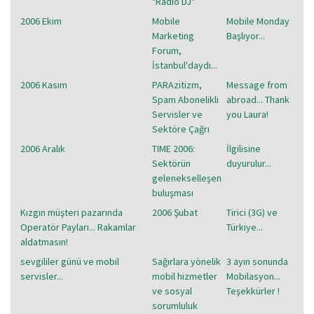
"Radio DJ"
2006 Ekim
Mobile
Mobile Monday
Marketing
Başlıyor...
Forum,
İstanbul'daydı...
2006 Kasım
PARAzitizm,
Message from
Spam Abonelikli
abroad... Thank
Servisler ve
you Laura!
Sektöre Çağrı
2006 Aralık
TIME 2006:
İlgilisine
Sektörün
duyurulur...
gelenekselleşen
buluşması
Kızgın müşteri pazarında
2006 Şubat
Tirici (3G) ve
Operatör Payları... Rakamlar
Türkiye...
aldatmasın!
sevgililer günü ve mobil
Sağırlara yönelik
3 ayın sonunda
servisler...
mobil hizmetler
Mobilasyon...
ve sosyal
Teşekkürler !
sorumluluk