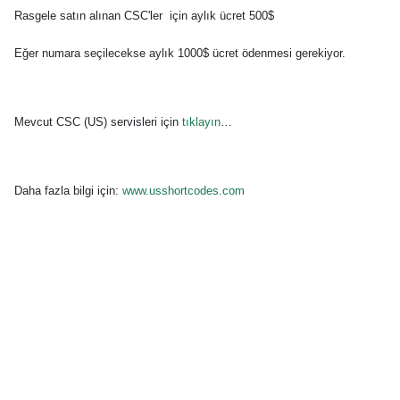
Rasgele satın alınan CSC'ler
için aylık ücret 500$
Eğer numara seçilecekse aylık 1000$ ücret ödenmesi gerekiyor.
Mevcut CSC (US) servisleri için
tıklayın
…
Daha fazla bilgi için:
www.usshortcodes.com