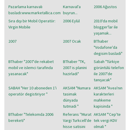
Pazarlama karnavalı
Karnaval'a
2006 Ağustos
basladı:www.marketallica.com
buyrun...
Sıra dışı bir Mobil Operatör:
2006 Eylül
2010'da mobil
Virgin Mobile
blogger'lar ile
yaşamak...
2007
2007 Ocak
BThaber
"Vodafone'da
degisim basladi"
BThaber "2007'de rekabet
BThaber "TK,
Sabah "Türkiye
mobil ve islemci tarafinda
2007 is planini
görüntülü telefon
yasanacak"
hazirladi"
ile 2007'de
tanışacak"
SABAH "Her 10 aboneden 1'i
AKSAM "Numara
AKSAM "Avea'nın
operatör degistiriyor "
tasimak
karakterleri
dünyada
mahkeme
tutmadi "
kapisinda "
BThaber "Telekomda 2006
Referans ''Murat
AKSAM "'Cep'te
bereketi"
Vargi Turkcell'de
tek vergi KDV
hisse satisini
olmali "