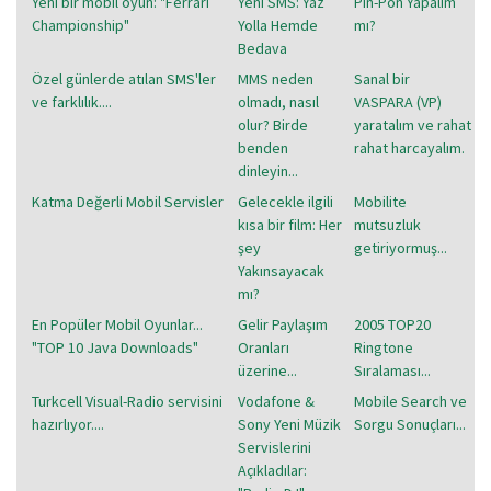
Yeni bir mobil oyun: "Ferrari
Yeni SMS: Yaz
Pin-Pon Yapalım
Championship"
Yolla Hemde
mı?
Bedava
Özel günlerde atılan SMS'ler
MMS neden
Sanal bir
ve farklılık....
olmadı, nasıl
VASPARA (VP)
olur? Birde
yaratalım ve rahat
benden
rahat harcayalım.
dinleyin...
Katma Değerli Mobil Servisler
Gelecekle ilgili
Mobilite
kısa bir film: Her
mutsuzluk
şey
getiriyormuş...
Yakınsayacak
mı?
En Popüler Mobil Oyunlar...
Gelir Paylaşım
2005 TOP20
"TOP 10 Java Downloads"
Oranları
Ringtone
üzerine...
Sıralaması...
Turkcell Visual-Radio servisini
Vodafone &
Mobile Search ve
hazırlıyor....
Sony Yeni Müzik
Sorgu Sonuçları...
Servislerini
Açıkladılar: