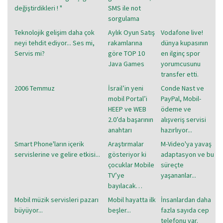
değiştirdikleri ! "
SMS ile not
sorgulama
Teknolojik gelişim daha çok
Aylık Oyun Satış
Vodafone live!
neyi tehdit ediyor... Ses mi,
rakamlarına
dünya kupasının
Servis mi?
göre TOP 10
en ilginç spor
Java Games
yorumcusunu
transfer etti.
2006 Temmuz
İsrail’in yeni
Conde Nast ve
mobil Portal’i
PayPal, Mobil-
HEEP ve WEB
ödeme ve
2.0’da başarının
alışveriş servisi
anahtarı
hazırlıyor...
Smart Phone'ların içerik
Araştırmalar
M-Video'ya yavaş
servislerine ve gelire etkisi...
gösteriyor ki
adaptasyon ve bu
çocuklar Mobile
süreçte
TV’ye
yaşananlar...
bayılacak…
Mobil müzik servisleri pazarı
Mobil hayatta ilk
İnsanlardan daha
büyüyor...
beşler...
fazla sayıda cep
telefonu var.