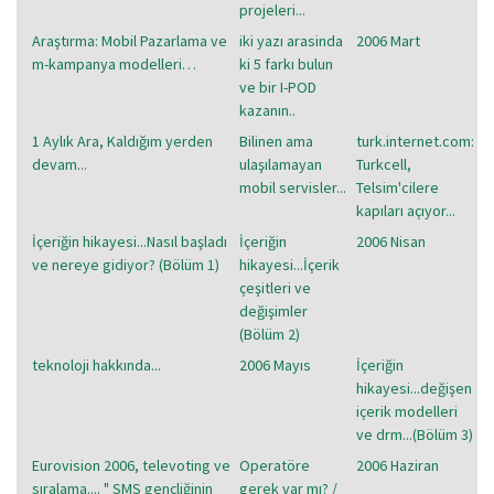
projeleri...
Araştırma: Mobil Pazarlama ve
iki yazı arasinda
2006 Mart
m-kampanya modelleri…
ki 5 farkı bulun
ve bir I-POD
kazanın..
1 Aylık Ara, Kaldığım yerden
Bilinen ama
turk.internet.com:
devam...
ulaşılamayan
Turkcell,
mobil servisler...
Telsim'cilere
kapıları açıyor...
İçeriğin hikayesi...Nasıl başladı
İçeriğin
2006 Nisan
ve nereye gidiyor? (Bölüm 1)
hikayesi...İçerik
çeşitleri ve
değişimler
(Bölüm 2)
teknoloji hakkında...
2006 Mayıs
İçeriğin
hikayesi...değişen
içerik modelleri
ve drm...(Bölüm 3)
Eurovision 2006, televoting ve
Operatöre
2006 Haziran
sıralama.... " SMS gençliğinin
gerek var mı? /