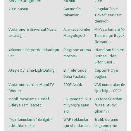
Servis Kategorileri
Sozluk
2005
2005 Kasım
Gartner'in
Cingular "Live
rakamları...
Ticker" servisini
deniyor...
Vodafone & Universal Music
Aranizda Kimler
M-Pazarlama & M-
ortaklığı...
Mosyolojist?
Ticaret için Büyük
Gelişme...
Yakınında bir yerde arkadaşın
Ringtone arama
Utandıran Sesleri
var...
motoru!
Örtbas Eden
Sifon Sesi ….
AteşleOynama-LightDating!
Bir Telefondan
Cepten PC'ya
Daha Fazlası…
bağlan...
Vodafone ve Yeni Mobil TV
2005 Aralık
VAS numaraları ile
Dönemi
ilgili bilgi... CSC!
Mobil Pazarlama: Hedef
EA Jamdat'ı 680
Bu topraklardan
Kitleye Tam İsabet...
milyon$'a satın
"Case Study"
aldı...
çıkar mı?
“Yüz Tanımlama” ile ilgili 4
WAP reklamları
Trafik durumu
adet fikir eskizi
için standartlar...
bilgilendirme