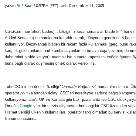
yazar:
ReF
Saat:10:57PM (EET) tarih: December 11, 2005
CSC(Common Short Codes)... bildiğimiz kısa numaralar. Bizde ki 4 haneli
Added Services) numaralarına karşılık olarak, dünyanın genelinde 5 haneli
kullanılıyor. Dezavantajı bizden bir rakam fazla kullanması (gerçi bunu ra
karşılık gelen anlamlı harf kombinasyonları ile bir avantaja çevirmiş durumd
daha rahat akılda kalıyor), avantajı ise numara kapasitesi çoğaldığından fi
buna bağlı olarak düşmesini örnek olarak verebiliriz.
Tabi CSC'nin en önemli özelliği "
Operatör Bağımsız
" numaralar olması. Ü
operatör politikalarından dolayı CSC'leri neredeyse sadece bağış kampany
kullanıyoruz. USA, UK ve Kanada gibi bazı pazarlarda ise CSC oldukça ya
Örneğin
Google
yeni bir servis altyapısını herhangi bir CSC üzerinden yapab
Hizmet verdiği ülkenin kullanıcıları, operatör farkı olmadan bu servisi kullan
Bunun sonucunda;