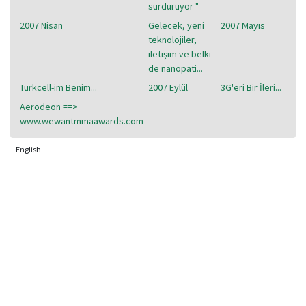
sürdürüyor "
2007 Nisan
Gelecek, yeni
2007 Mayıs
teknolojiler,
iletişim ve belki
de nanopati...
Turkcell-im Benim...
2007 Eylül
3G'eri Bir İleri...
Aerodeon ==>
www.wewantmmaawards.com
English