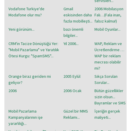
servisleri...
Vodafone Turkiye'de
Gmail
2006 Mobilasyon
Modafone olur mu?
eskisinden daha
Falı…(Fala inan,
fazla mobilleşti...
falsız kalma!)
Yeni görünüm...
bazı önemli
Mobil Oyunlar...
bilgiler...
CRM'in Tacize Dönüştüğü Yer:
Yıl 2006...
WAP, Reklam ve
"Mobil Pazarlama" ve Yaratılık
Ücretlendirme …
Ötesi Kurgu: "SpamSMS"...
WAP bir reklam
mecrası olabilir
mi?
Orange biraz geriden mi
2005 Eylül
Sıkça Sorulan
geliyor?
Sorular...
2006
2006 Ocak
Bütün güzellikler
sizin olsun...
Bayramlar ve SMS
Mobil Pazarlama
Güzel bir MMS
İçeriğin gerçek
Kampanyalarının işe
Reklamı...
maliyeti...
yararlılığı...