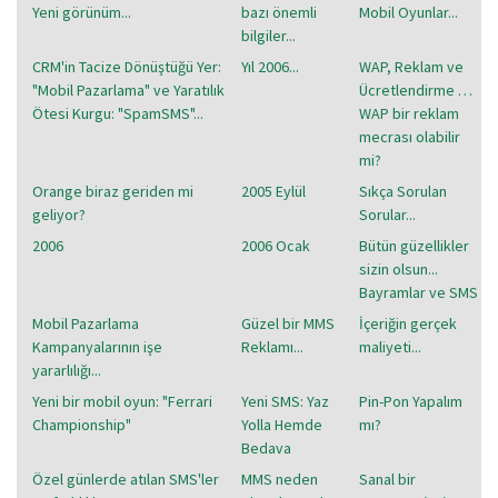
Yeni görünüm...
bazı önemli
Mobil Oyunlar...
bilgiler...
CRM'in Tacize Dönüştüğü Yer:
Yıl 2006...
WAP, Reklam ve
"Mobil Pazarlama" ve Yaratılık
Ücretlendirme …
Ötesi Kurgu: "SpamSMS"...
WAP bir reklam
mecrası olabilir
mi?
Orange biraz geriden mi
2005 Eylül
Sıkça Sorulan
geliyor?
Sorular...
2006
2006 Ocak
Bütün güzellikler
sizin olsun...
Bayramlar ve SMS
Mobil Pazarlama
Güzel bir MMS
İçeriğin gerçek
Kampanyalarının işe
Reklamı...
maliyeti...
yararlılığı...
Yeni bir mobil oyun: "Ferrari
Yeni SMS: Yaz
Pin-Pon Yapalım
Championship"
Yolla Hemde
mı?
Bedava
Özel günlerde atılan SMS'ler
MMS neden
Sanal bir