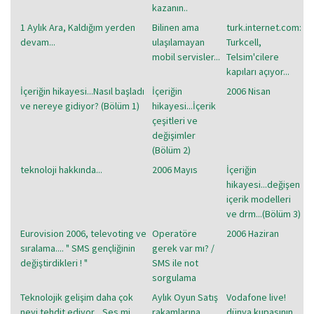
kazanın..
1 Aylık Ara, Kaldığım yerden
Bilinen ama
turk.internet.com:
devam...
ulaşılamayan
Turkcell,
mobil servisler...
Telsim'cilere
kapıları açıyor...
İçeriğin hikayesi...Nasıl başladı
İçeriğin
2006 Nisan
ve nereye gidiyor? (Bölüm 1)
hikayesi...İçerik
çeşitleri ve
değişimler
(Bölüm 2)
teknoloji hakkında...
2006 Mayıs
İçeriğin
hikayesi...değişen
içerik modelleri
ve drm...(Bölüm 3)
Eurovision 2006, televoting ve
Operatöre
2006 Haziran
sıralama.... " SMS gençliğinin
gerek var mı? /
değiştirdikleri ! "
SMS ile not
sorgulama
Teknolojik gelişim daha çok
Aylık Oyun Satış
Vodafone live!
neyi tehdit ediyor... Ses mi,
rakamlarına
dünya kupasının