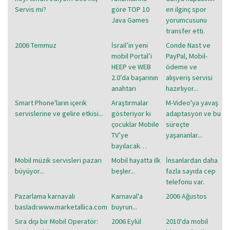
Servis mi?
göre TOP 10
en ilginç spor
Java Games
yorumcusunu
transfer etti.
2006 Temmuz
İsrail’in yeni
Conde Nast ve
mobil Portal’i
PayPal, Mobil-
HEEP ve WEB
ödeme ve
2.0’da başarının
alışveriş servisi
anahtarı
hazırlıyor...
Smart Phone'ların içerik
Araştırmalar
M-Video'ya yavaş
servislerine ve gelire etkisi...
gösteriyor ki
adaptasyon ve bu
çocuklar Mobile
süreçte
TV’ye
yaşananlar...
bayılacak…
Mobil müzik servisleri pazarı
Mobil hayatta ilk
İnsanlardan daha
büyüyor...
beşler...
fazla sayıda cep
telefonu var.
Pazarlama karnavalı
Karnaval'a
2006 Ağustos
basladı:www.marketallica.com
buyrun...
Sıra dışı bir Mobil Operatör:
2006 Eylül
2010'da mobil