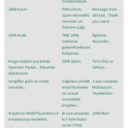
İstanbul'daydı...
2006 Kasım
PARAzitizm,
Message from
Spam Abonelikli
abroad... Thank
Servisler ve
you Laura!
Sektöre Çağrı
2006 Aralık
TIME 2006:
İlgilisine
Sektörün
duyurulur...
gelenekselleşen
buluşması
Kızgın müşteri pazarında
2006 Şubat
Tirici (3G) ve
Operatör Payları... Rakamlar
Türkiye...
aldatmasın!
sevgililer günü ve mobil
Sağırlara yönelik
3 ayın sonunda
servisler...
mobil hizmetler
Mobilasyon...
ve sosyal
Teşekkürler !
sorumluluk
projeleri...
Araştırma: Mobil Pazarlama ve
iki yazı arasinda
2006 Mart
m-kampanya modelleri…
ki 5 farkı bulun
ve bir I-POD