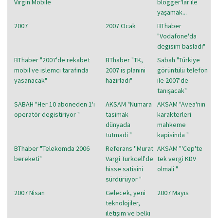
Virgin Mobile
blogger'lar ile
yaşamak...
2007
2007 Ocak
BThaber
"Vodafone'da
degisim basladi"
BThaber "2007'de rekabet
BThaber "TK,
Sabah "Türkiye
mobil ve islemci tarafinda
2007 is planini
görüntülü telefon
yasanacak"
hazirladi"
ile 2007'de
tanışacak"
SABAH "Her 10 aboneden 1'i
AKSAM "Numara
AKSAM "Avea'nın
operatör degistiriyor "
tasimak
karakterleri
dünyada
mahkeme
tutmadi "
kapisinda "
BThaber "Telekomda 2006
Referans ''Murat
AKSAM "'Cep'te
bereketi"
Vargi Turkcell'de
tek vergi KDV
hisse satisini
olmali "
sürdürüyor "
2007 Nisan
Gelecek, yeni
2007 Mayıs
teknolojiler,
iletişim ve belki