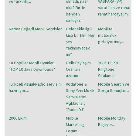
ve farklılık....
olmadı, nasıl
VASPARA (VP)
olur? Birde
yaratalım ve rahat
benden
rahat harcayalım.
dinleyin...
Katma Değerli Mobil Servisler
Gelecekle ilgili
Mobilite
kısa bir film: Her
mutsuzluk
şey
getiriyormuş...
Yakınsayacak
mı?
En Popüler Mobil Oyunlar...
Gelir Paylaşım
2005 TOP20
"TOP 10 Java Downloads"
Oranları
Ringtone
üzerine...
Sıralaması...
Turkcell Visual-Radio servisini
Vodafone &
Mobile Search ve
hazırlıyor....
Sony Yeni Müzik
Sorgu Sonuçları...
Servislerini
Açıkladılar:
"Radio DJ"
2006 Ekim
Mobile
Mobile Monday
Marketing
Başlıyor...
Forum,