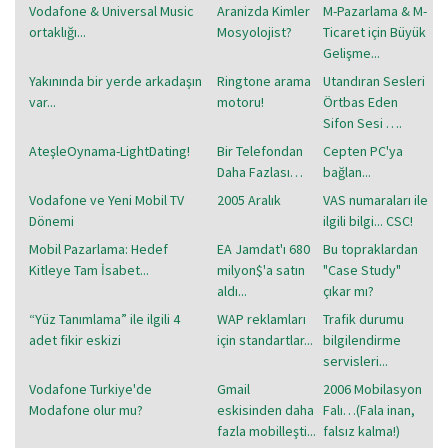
Vodafone & Universal Music
Aranizda Kimler
M-Pazarlama & M-
ortaklığı...
Mosyolojist?
Ticaret için Büyük
Gelişme...
Yakınında bir yerde arkadaşın
Ringtone arama
Utandıran Sesleri
var...
motoru!
Örtbas Eden
Sifon Sesi ….
AteşleOynama-LightDating!
Bir Telefondan
Cepten PC'ya
Daha Fazlası…
bağlan...
Vodafone ve Yeni Mobil TV
2005 Aralık
VAS numaraları ile
Dönemi
ilgili bilgi... CSC!
Mobil Pazarlama: Hedef
EA Jamdat'ı 680
Bu topraklardan
Kitleye Tam İsabet...
milyon$'a satın
"Case Study"
aldı...
çıkar mı?
“Yüz Tanımlama” ile ilgili 4
WAP reklamları
Trafik durumu
adet fikir eskizi
için standartlar...
bilgilendirme
servisleri...
Vodafone Turkiye'de
Gmail
2006 Mobilasyon
Modafone olur mu?
eskisinden daha
Falı…(Fala inan,
fazla mobilleşti...
falsız kalma!)