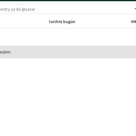
G
tarihte bugün
#M
eştirin: