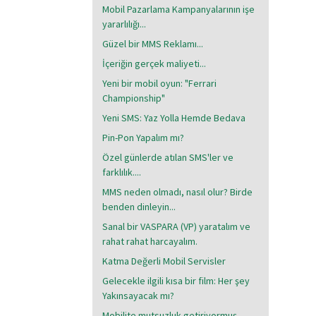
Mobil Pazarlama Kampanyalarının işe
yararlılığı...
Güzel bir MMS Reklamı...
İçeriğin gerçek maliyeti...
Yeni bir mobil oyun: "Ferrari
Championship"
Yeni SMS: Yaz Yolla Hemde Bedava
Pin-Pon Yapalım mı?
Özel günlerde atılan SMS'ler ve
farklılık....
MMS neden olmadı, nasıl olur? Birde
benden dinleyin...
Sanal bir VASPARA (VP) yaratalım ve
rahat rahat harcayalım.
Katma Değerli Mobil Servisler
Gelecekle ilgili kısa bir film: Her şey
Yakınsayacak mı?
Mobilite mutsuzluk getiriyormuş...