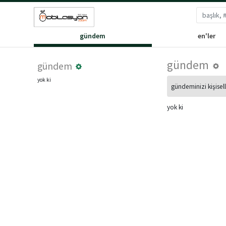
gündem
en'ler
gündem
gündem
yok ki
gündeminizi kişisell
yok ki