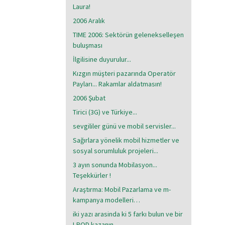
Laura!
2006 Aralık
TIME 2006: Sektörün gelenekselleşen
buluşması
İlgilisine duyurulur...
Kızgın müşteri pazarında Operatör
Payları... Rakamlar aldatmasın!
2006 Şubat
Tirici (3G) ve Türkiye...
sevgililer günü ve mobil servisler...
Sağırlara yönelik mobil hizmetler ve
sosyal sorumluluk projeleri...
3 ayın sonunda Mobilasyon...
Teşekkürler !
Araştırma: Mobil Pazarlama ve m-
kampanya modelleri…
iki yazı arasinda ki 5 farkı bulun ve bir
I-POD kazanın..