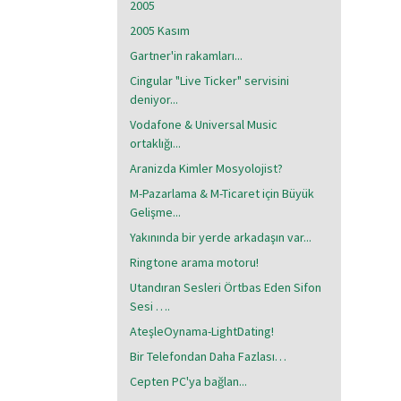
2005
2005 Kasım
Gartner'in rakamları...
Cingular "Live Ticker" servisini
deniyor...
Vodafone & Universal Music
ortaklığı...
Aranizda Kimler Mosyolojist?
M-Pazarlama & M-Ticaret için Büyük
Gelişme...
Yakınında bir yerde arkadaşın var...
Ringtone arama motoru!
Utandıran Sesleri Örtbas Eden Sifon
Sesi ….
AteşleOynama-LightDating!
Bir Telefondan Daha Fazlası…
Cepten PC'ya bağlan...