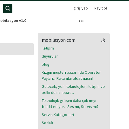
giriş yap
kayıt ol
elişmiş arama menüsünü aç
obilasyon v1.0
mobilasyon.com
iletişim
duyurular
blog
Kızgın müşteri pazarında Operatör
Payları... Rakamlar aldatmasın!
Gelecek, yeni teknolojiler, iletişim ve
belki de nanopati...
Teknolojik gelişim daha çok neyi
tehdit ediyor... Ses mi, Servis mi?
Servis Kategorileri
Sozluk