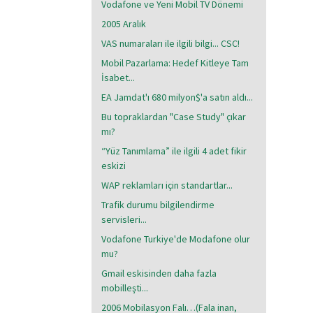
Vodafone ve Yeni Mobil TV Dönemi
2005 Aralık
VAS numaraları ile ilgili bilgi... CSC!
Mobil Pazarlama: Hedef Kitleye Tam
İsabet...
EA Jamdat'ı 680 milyon$'a satın aldı...
Bu topraklardan "Case Study" çıkar
mı?
“Yüz Tanımlama” ile ilgili 4 adet fikir
eskizi
WAP reklamları için standartlar...
Trafik durumu bilgilendirme
servisleri...
Vodafone Turkiye'de Modafone olur
mu?
Gmail eskisinden daha fazla
mobilleşti...
2006 Mobilasyon Falı…(Fala inan,