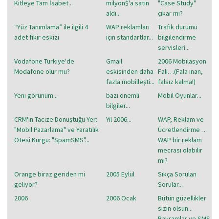
Kitleye Tam İsabet...
milyon$'a satın
"Case Study"
aldı...
çıkar mı?
“Yüz Tanımlama” ile ilgili 4
WAP reklamları
Trafik durumu
adet fikir eskizi
için standartlar...
bilgilendirme
servisleri...
Vodafone Turkiye'de
Gmail
2006 Mobilasyon
Modafone olur mu?
eskisinden daha
Falı…(Fala inan,
fazla mobilleşti...
falsız kalma!)
Yeni görünüm...
bazı önemli
Mobil Oyunlar...
bilgiler...
CRM'in Tacize Dönüştüğü Yer:
Yıl 2006...
WAP, Reklam ve
"Mobil Pazarlama" ve Yaratılık
Ücretlendirme …
Ötesi Kurgu: "SpamSMS"...
WAP bir reklam
mecrası olabilir
mi?
Orange biraz geriden mi
2005 Eylül
Sıkça Sorulan
geliyor?
Sorular...
2006
2006 Ocak
Bütün güzellikler
sizin olsun...
Bayramlar ve SMS