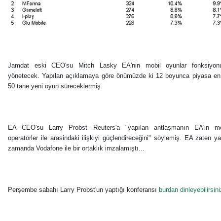
Jamdat eski CEO'su Mitch Lasky EA'nin mobil oyunlar fonksiyon
yönetecek. Yapılan açıklamaya göre önümüzde ki 12 boyunca piyasa en
50 tane yeni oyun süreceklermiş.
EA CEO'su Larry Probst Reuters'a "yapılan antlaşmanın EA'in mo
operatörler ile arasindaki ilişkiyi güçlendireceğini" söylemiş. EA zaten y
zamanda Vodafone ile bir ortaklık imzalamıştı...
Perşembe sabahı Larry Probst'un yaptığı konferansı
burdan dinleyebilirsini