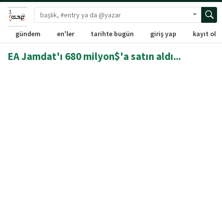
Gelişmiş 
gündem
en'ler
tarihte bugün
giriş yap
kayıt ol
EA Jamdat'ı 680 milyon$'a satın aldı...