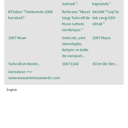
tutmadi "
kapisinda "
BThaber "Telekomda 2006
Referans ''Murat
AKSAM "'Cep'te
bereketi"
Vargi Turkcell'de
tek vergi KDV
hisse satisini
olmali "
sürdürüyor "
2007 Nisan
Gelecek, yeni
2007 Mayıs
teknolojiler,
iletişim ve belki
de nanopati...
Turkcell-im Benim...
2007 Eylül
3G'eri Bir İleri...
Aerodeon ==>
www.wewantmmaawards.com
English