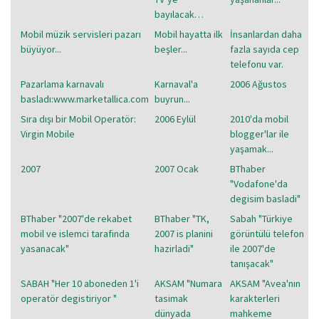
bayılacak…
Mobil müzik servisleri pazarı
Mobil hayatta ilk
İnsanlardan daha
büyüyor...
beşler...
fazla sayıda cep
telefonu var.
Pazarlama karnavalı
Karnaval'a
2006 Ağustos
basladı:www.marketallica.com
buyrun...
Sıra dışı bir Mobil Operatör:
2006 Eylül
2010'da mobil
Virgin Mobile
blogger'lar ile
yaşamak...
2007
2007 Ocak
BThaber
"Vodafone'da
degisim basladi"
BThaber "2007'de rekabet
BThaber "TK,
Sabah "Türkiye
mobil ve islemci tarafinda
2007 is planini
görüntülü telefon
yasanacak"
hazirladi"
ile 2007'de
tanışacak"
SABAH "Her 10 aboneden 1'i
AKSAM "Numara
AKSAM "Avea'nın
operatör degistiriyor "
tasimak
karakterleri
dünyada
mahkeme