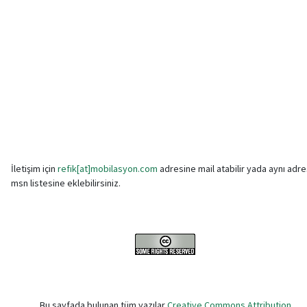
İletişim için
refik[at]mobilasyon.com
adresine mail atabilir yada aynı adre
msn listesine eklebilirsiniz.
Bu sayfada bulunan tüm yazılar
Creative Commons Attribution