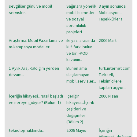
sevgililer günü ve mobil
Sağırlara yönelik
3 ayın sonunda
servisler...
mobil hizmetler
Mobilasyon...
ve sosyal
Teşekkürler !
sorumluluk
projeleri...
Araştırma: Mobil Pazarlama ve
iki yazı arasinda
2006 Mart
m-kampanya modelleri…
ki 5 farkı bulun
ve bir I-POD
kazanın..
1 Aylık Ara, Kaldığım yerden
Bilinen ama
turk.internet.com:
devam...
ulaşılamayan
Turkcell,
mobil servisler...
Telsim'cilere
kapıları açıyor...
İçeriğin hikayesi...Nasıl başladı
İçeriğin
2006 Nisan
ve nereye gidiyor? (Bölüm 1)
hikayesi...İçerik
çeşitleri ve
değişimler
(Bölüm 2)
teknoloji hakkında...
2006 Mayıs
İçeriğin
hikayesi...değişen