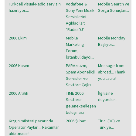
Turkcell Visual-Radio servisini
Vodafone &
Mobile Search ve
hazırlıyor....
Sony Yeni Müzik
Sorgu Sonuçları...
Servislerini
Açıkladılar:
"Radio DJ"
2006 Ekim
Mobile
Mobile Monday
Marketing
Başlıyor...
Forum,
İstanbul'daydı...
2006 Kasım
PARAzitizm,
Message from
Spam Abonelikli
abroad... Thank
Servisler ve
you Laura!
Sektöre Çağrı
2006 Aralık
TIME 2006:
İlgilisine
Sektörün
duyurulur...
gelenekselleşen
buluşması
Kızgın müşteri pazarında
2006 Şubat
Tirici (3G) ve
Operatör Payları... Rakamlar
Türkiye...
aldatmasın!