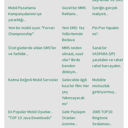
Mobil Pazarlama
Güzel bir MMS
İçeriğin gerçek
Kampanyalarının işe
Reklamı...
maliyeti...
yararlılığı...
Yeni bir mobil oyun: "Ferrari
Yeni SMS: Yaz
Pin-Pon Yapalım
Championship"
Yolla Hemde
mı?
Bedava
Özel günlerde atılan SMS'ler
MMS neden
Sanal bir
ve farklılık....
olmadı, nasıl
VASPARA (VP)
olur? Birde
yaratalım ve rahat
benden
rahat harcayalım.
dinleyin...
Katma Değerli Mobil Servisler
Gelecekle ilgili
Mobilite
kısa bir film: Her
mutsuzluk
şey
getiriyormuş...
Yakınsayacak
mı?
En Popüler Mobil Oyunlar...
Gelir Paylaşım
2005 TOP20
"TOP 10 Java Downloads"
Oranları
Ringtone
üzerine...
Sıralaması...