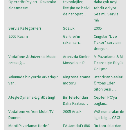
Operatör Payları... Rakamlar
teknolojiler,
daha çok neyi
aldatmasın!
iletişim ve belki
tehdit ediyor...
de nanopati...
Ses mi, Servis
mi?
Servis Kategorileri
Sozluk
2005
2005 Kasım
Gartner'in
Cingular "Live
rakamları...
Ticker" servisini
deniyor...
Vodafone & Universal Music
Aranizda Kimler
M-Pazarlama & M-
ortaklığı...
Mosyolojist?
Ticaret için Büyük
Gelişme...
Yakınında bir yerde arkadaşın
Ringtone arama
Utandıran Sesleri
var...
motoru!
Örtbas Eden
Sifon Sesi ….
AteşleOynama-LightDating!
Bir Telefondan
Cepten PC'ya
Daha Fazlası…
bağlan...
Vodafone ve Yeni Mobil TV
2005 Aralık
VAS numaraları ile
Dönemi
ilgili bilgi... CSC!
Mobil Pazarlama: Hedef
EA Jamdat'ı 680
Bu topraklardan