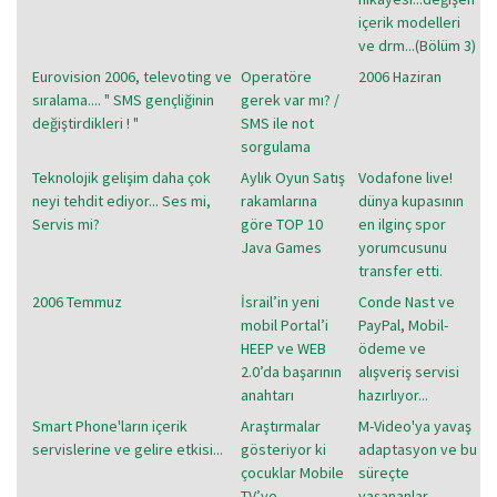
içerik modelleri
ve drm...(Bölüm 3)
Eurovision 2006, televoting ve
Operatöre
2006 Haziran
sıralama.... " SMS gençliğinin
gerek var mı? /
değiştirdikleri ! "
SMS ile not
sorgulama
Teknolojik gelişim daha çok
Aylık Oyun Satış
Vodafone live!
neyi tehdit ediyor... Ses mi,
rakamlarına
dünya kupasının
Servis mi?
göre TOP 10
en ilginç spor
Java Games
yorumcusunu
transfer etti.
2006 Temmuz
İsrail’in yeni
Conde Nast ve
mobil Portal’i
PayPal, Mobil-
HEEP ve WEB
ödeme ve
2.0’da başarının
alışveriş servisi
anahtarı
hazırlıyor...
Smart Phone'ların içerik
Araştırmalar
M-Video'ya yavaş
servislerine ve gelire etkisi...
gösteriyor ki
adaptasyon ve bu
çocuklar Mobile
süreçte
TV’ye
yaşananlar...