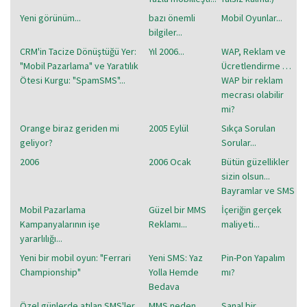
Yeni görünüm...
bazı önemli
Mobil Oyunlar...
bilgiler...
CRM'in Tacize Dönüştüğü Yer:
Yıl 2006...
WAP, Reklam ve
"Mobil Pazarlama" ve Yaratılık
Ücretlendirme …
Ötesi Kurgu: "SpamSMS"...
WAP bir reklam
mecrası olabilir
mi?
Orange biraz geriden mi
2005 Eylül
Sıkça Sorulan
geliyor?
Sorular...
2006
2006 Ocak
Bütün güzellikler
sizin olsun...
Bayramlar ve SMS
Mobil Pazarlama
Güzel bir MMS
İçeriğin gerçek
Kampanyalarının işe
Reklamı...
maliyeti...
yararlılığı...
Yeni bir mobil oyun: "Ferrari
Yeni SMS: Yaz
Pin-Pon Yapalım
Championship"
Yolla Hemde
mı?
Bedava
Özel günlerde atılan SMS'ler
MMS neden
Sanal bir