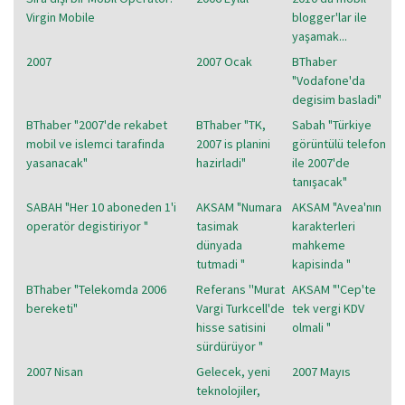
Virgin Mobile
blogger'lar ile
yaşamak...
2007
2007 Ocak
BThaber
"Vodafone'da
degisim basladi"
BThaber "2007'de rekabet
BThaber "TK,
Sabah "Türkiye
mobil ve islemci tarafinda
2007 is planini
görüntülü telefon
yasanacak"
hazirladi"
ile 2007'de
tanışacak"
SABAH "Her 10 aboneden 1'i
AKSAM "Numara
AKSAM "Avea'nın
operatör degistiriyor "
tasimak
karakterleri
dünyada
mahkeme
tutmadi "
kapisinda "
BThaber "Telekomda 2006
Referans ''Murat
AKSAM "'Cep'te
bereketi"
Vargi Turkcell'de
tek vergi KDV
hisse satisini
olmali "
sürdürüyor "
2007 Nisan
Gelecek, yeni
2007 Mayıs
teknolojiler,