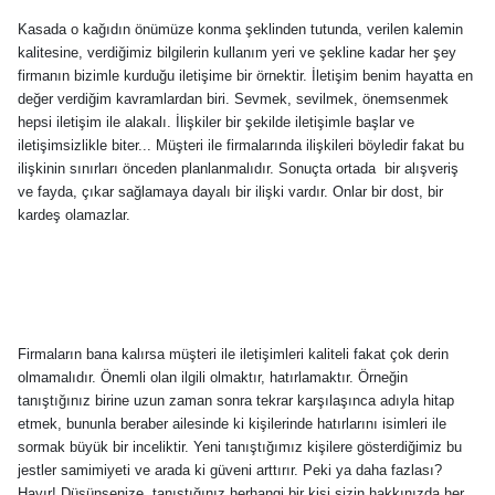
Kasada o kağıdın önümüze konma şeklinden tutunda, verilen kalemin
kalitesine, verdiğimiz bilgilerin kullanım yeri ve şekline kadar her şey
firmanın bizimle kurduğu iletişime bir örnektir. İletişim benim hayatta en
değer verdiğim kavramlardan biri. Sevmek, sevilmek, önemsenmek
hepsi iletişim ile alakalı. İlişkiler bir şekilde iletişimle başlar ve
iletişimsizlikle biter... Müşteri ile firmalarında ilişkileri böyledir fakat bu
ilişkinin sınırları önceden planlanmalıdır. Sonuçta ortada
bir alışveriş
ve fayda, çıkar sağlamaya dayalı bir ilişki vardır. Onlar bir dost, bir
kardeş olamazlar.
Firmaların bana kalırsa müşteri ile iletişimleri kaliteli fakat çok derin
olmamalıdır. Önemli olan ilgili olmaktır, hatırlamaktır. Örneğin
tanıştığınız birine uzun zaman sonra tekrar karşılaşınca adıyla hitap
etmek, bununla beraber ailesinde ki kişilerinde hatırlarını isimleri ile
sormak büyük bir inceliktir. Yeni tanıştığımız kişilere gösterdiğimiz bu
jestler samimiyeti ve arada ki güveni arttırır. Peki ya daha fazlası?
Hayır! Düşünsenize, tanıştığınız herhangi bir kişi sizin hakkınızda her