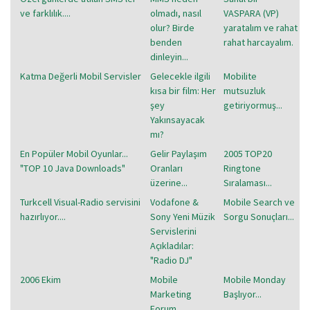
ve farklılık....
olmadı, nasıl
VASPARA (VP)
olur? Birde
yaratalım ve rahat
benden
rahat harcayalım.
dinleyin...
Katma Değerli Mobil Servisler
Gelecekle ilgili
Mobilite
kısa bir film: Her
mutsuzluk
şey
getiriyormuş...
Yakınsayacak
mı?
En Popüler Mobil Oyunlar...
Gelir Paylaşım
2005 TOP20
"TOP 10 Java Downloads"
Oranları
Ringtone
üzerine...
Sıralaması...
Turkcell Visual-Radio servisini
Vodafone &
Mobile Search ve
hazırlıyor....
Sony Yeni Müzik
Sorgu Sonuçları...
Servislerini
Açıkladılar:
"Radio DJ"
2006 Ekim
Mobile
Mobile Monday
Marketing
Başlıyor...
Forum,