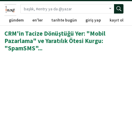
Gelişmiş ara
gündem
en'ler
tarihte bugün
giriş yap
kayıt ol
CRM'in Tacize Dönüştüğü Yer: "Mobil
Pazarlama" ve Yaratılık Ötesi Kurgu:
"SpamSMS"...