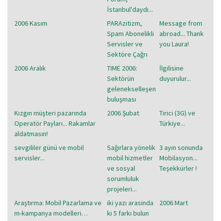
İstanbul'daydı...
2006 Kasım
PARAzitizm,
Message from
Spam Abonelikli
abroad... Thank
Servisler ve
you Laura!
Sektöre Çağrı
2006 Aralık
TIME 2006:
İlgilisine
Sektörün
duyurulur...
gelenekselleşen
buluşması
Kızgın müşteri pazarında
2006 Şubat
Tirici (3G) ve
Operatör Payları... Rakamlar
Türkiye...
aldatmasın!
sevgililer günü ve mobil
Sağırlara yönelik
3 ayın sonunda
servisler...
mobil hizmetler
Mobilasyon...
ve sosyal
Teşekkürler !
sorumluluk
projeleri...
Araştırma: Mobil Pazarlama ve
iki yazı arasinda
2006 Mart
m-kampanya modelleri…
ki 5 farkı bulun