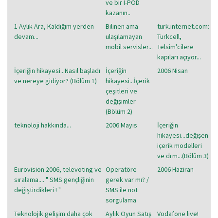
ve bir I-POD
kazanın..
1 Aylık Ara, Kaldığım yerden
Bilinen ama
turk.internet.com:
devam...
ulaşılamayan
Turkcell,
mobil servisler...
Telsim'cilere
kapıları açıyor...
İçeriğin hikayesi...Nasıl başladı
İçeriğin
2006 Nisan
ve nereye gidiyor? (Bölüm 1)
hikayesi...İçerik
çeşitleri ve
değişimler
(Bölüm 2)
teknoloji hakkında...
2006 Mayıs
İçeriğin
hikayesi...değişen
içerik modelleri
ve drm...(Bölüm 3)
Eurovision 2006, televoting ve
Operatöre
2006 Haziran
sıralama.... " SMS gençliğinin
gerek var mı? /
değiştirdikleri ! "
SMS ile not
sorgulama
Teknolojik gelişim daha çok
Aylık Oyun Satış
Vodafone live!