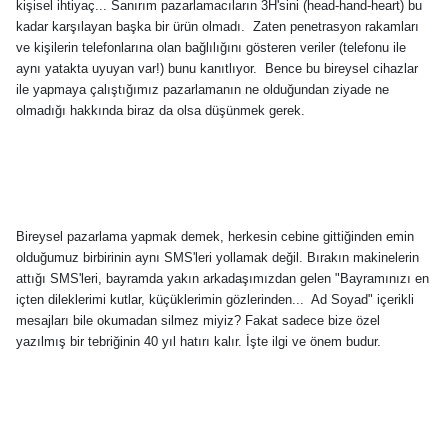
kişisel ihtiyaç... Sanırım pazarlamacıların 3H'sini (head-hand-heart) bu
kadar karşılayan başka bir ürün olmadı.
Zaten penetrasyon rakamları
ve kişilerin telefonlarına olan bağlılığını gösteren veriler (telefonu ile
aynı yatakta uyuyan var!) bunu kanıtlıyor.
Bence bu bireysel cihazlar
ile yapmaya çalıştığımız pazarlamanın ne olduğundan ziyade ne
olmadığı hakkında biraz da olsa düşünmek gerek.
Bireysel pazarlama yapmak demek, herkesin cebine gittiğinden emin
olduğumuz birbirinin aynı SMS'leri yollamak değil. Bırakın makinelerin
attığı SMS'leri, bayramda yakın arkadaşımızdan gelen "Bayramınızı en
içten dileklerimi kutlar, küçüklerimin gözlerinden...
Ad Soyad" içerikli
mesajları bile okumadan silmez miyiz? Fakat sadece bize özel
yazılmış bir tebriğinin 40 yıl hatırı kalır. İşte ilgi ve önem budur.