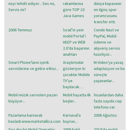
neyi tehdit ediyor... Ses mi,
rakamlarına
dünya kupasının
Servis mi?
göre TOP 10
en ilginç spor
Java Games
yorumcusunu
transfer etti.
2006 Temmuz
İsrail’in yeni
Conde Nast ve
mobil Portal’i
PayPal, Mobil-
HEEP ve WEB
ödeme ve
2.0’da başarının
alışveriş servisi
anahtarı
hazırlıyor...
Smart Phone'ların içerik
Araştırmalar
M-Video'ya yavaş
servislerine ve gelire etkisi...
gösteriyor ki
adaptasyon ve bu
çocuklar Mobile
süreçte
TV’ye
yaşananlar...
bayılacak…
Mobil müzik servisleri pazarı
Mobil hayatta ilk
İnsanlardan daha
büyüyor...
beşler...
fazla sayıda cep
telefonu var.
Pazarlama karnavalı
Karnaval'a
2006 Ağustos
basladı:www.marketallica.com
buyrun...
Sıra dışı bir Mobil Operatör:
2006 Eylül
2010'da mobil