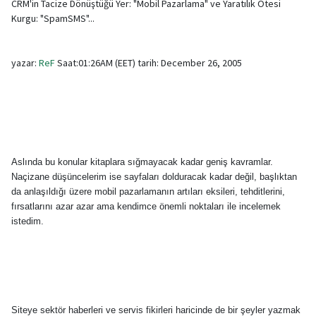
CRM'in Tacize Dönüştüğü Yer: "Mobil Pazarlama" ve Yaratılık Ötesi
Kurgu: "SpamSMS"...
yazar:
ReF
Saat:01:26AM (EET) tarih: December 26, 2005
Aslında bu konular kitaplara sığmayacak kadar geniş kavramlar.
Naçizane düşüncelerim ise sayfaları dolduracak kadar değil, başlıktan
da anlaşıldığı üzere mobil pazarlamanın artıları eksileri, tehditlerini,
fırsatlarını azar azar ama kendimce önemli noktaları ile incelemek
istedim.
Siteye sektör haberleri ve servis fikirleri haricinde de bir şeyler yazmak