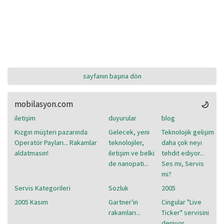
sayfanın başına dön
mobilasyon.com
iletişim
duyurular
blog
Kızgın müşteri pazarında
Gelecek, yeni
Teknolojik gelişim
Operatör Payları... Rakamlar
teknolojiler,
daha çok neyi
aldatmasın!
iletişim ve belki
tehdit ediyor...
de nanopati...
Ses mi, Servis
mi?
Servis Kategorileri
Sozluk
2005
2005 Kasım
Gartner'in
Cingular "Live
rakamları...
Ticker" servisini
deniyor...