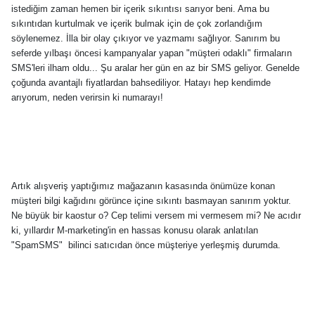
istediğim zaman hemen bir içerik sıkıntısı sarıyor beni. Ama bu
sıkıntıdan kurtulmak ve içerik bulmak için de çok zorlandığım
söylenemez. İlla bir olay çıkıyor ve yazmamı sağlıyor. Sanırım bu
seferde yılbaşı öncesi kampanyalar yapan "müşteri odaklı" firmaların
SMS'leri ilham oldu... Şu aralar her gün en az bir SMS geliyor. Genelde
çoğunda avantajlı fiyatlardan bahsediliyor. Hatayı hep kendimde
arıyorum, neden verirsin ki numarayı!
Artık alışveriş yaptığımız mağazanın kasasında önümüze konan
müşteri bilgi kağıdını görünce içine sıkıntı basmayan sanırım yoktur.
Ne büyük bir kaostur o? Cep telimi versem mi vermesem mi? Ne acıdır
ki, yıllardır M-marketing'in en hassas konusu olarak anlatılan
"SpamSMS"
bilinci satıcıdan önce müşteriye yerleşmiş durumda.