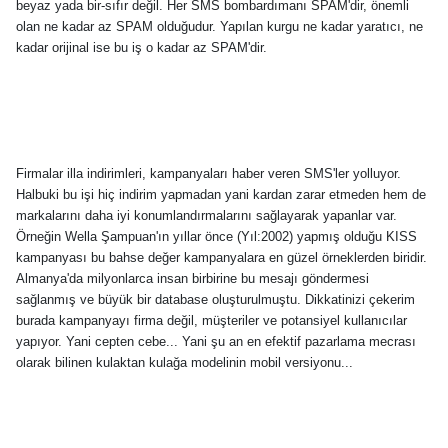
beyaz yada bir-sıfır değil. Her SMS bombardımanı SPAM'dir, önemli
olan ne kadar az SPAM olduğudur. Yapılan kurgu ne kadar yaratıcı, ne
kadar orijinal ise bu iş o kadar az SPAM'dir.
Firmalar illa indirimleri, kampanyaları haber veren SMS'ler yolluyor.
Halbuki bu işi hiç indirim yapmadan yani kardan zarar etmeden hem de
markalarını daha iyi konumlandırmalarını sağlayarak yapanlar var.
Örneğin Wella Şampuan'ın yıllar önce (Yıl:2002) yapmış olduğu KISS
kampanyası bu bahse değer kampanyalara en güzel örneklerden biridir.
Almanya'da milyonlarca insan birbirine bu mesajı göndermesi
sağlanmış ve büyük bir database oluşturulmuştu. Dikkatinizi çekerim
burada kampanyayı firma değil, müşteriler ve potansiyel kullanıcılar
yapıyor. Yani cepten cebe... Yani şu an en efektif pazarlama mecrası
olarak bilinen kulaktan kulağa modelinin mobil versiyonu...