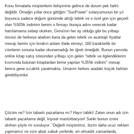
Konu firmalarla müşterilerin iletişimine gelince de durum pek farklı
değildir. Örneğin yıllar önce gittiğim "SunPower" solaryumunun bir yıl
boyunca sadece doğum günümde attığı tebrik ve o özel gün için geçerli
olan %50'lik indiririm benim o firmayı buraya adını verecek kadar
hatırlamama sebep olurken, Gima'nın her ay olduğu gibi bu yılbaşı
öncesi de herkese atarken bana da gelen tebrik ve avantajlı fiyatlar
mesajı benim için bırakın anlam ifade etmeyi, 160 karakterlik bir
cümlenin sonuna kadar okunamadığı bir iğreti örneğidir. Bunun yanında
online kitap satış sitesinden yılbaşı için gelen "tebrik ve ilgilendiklerim
kısmında bulunan kitaplardan birine yapılan %35'lik indirim" mesajı
bence gene sıcaklık yaratmakta. Umarım herkes aradaki küçük farkları
görebiliyordur.
Çözüm ne? İzin tabanlı pazarlama mı? Hayır tabiki! Zaten onun adı izin
tabanlı pazarlama değil, kişisel mastürbasyon! Sanki bunun iznini
alırken şöyle mi soruluyor. "
Değerli müşterimiz, bizim daha ucuz reklam
yapmamız ve size abuk sabuk yerlerde, en olmadık zamanlarda,