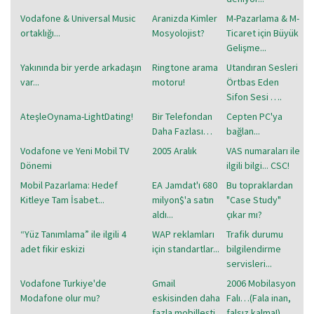
Vodafone & Universal Music
Aranizda Kimler
M-Pazarlama & M-
ortaklığı...
Mosyolojist?
Ticaret için Büyük
Gelişme...
Yakınında bir yerde arkadaşın
Ringtone arama
Utandıran Sesleri
var...
motoru!
Örtbas Eden
Sifon Sesi ….
AteşleOynama-LightDating!
Bir Telefondan
Cepten PC'ya
Daha Fazlası…
bağlan...
Vodafone ve Yeni Mobil TV
2005 Aralık
VAS numaraları ile
Dönemi
ilgili bilgi... CSC!
Mobil Pazarlama: Hedef
EA Jamdat'ı 680
Bu topraklardan
Kitleye Tam İsabet...
milyon$'a satın
"Case Study"
aldı...
çıkar mı?
“Yüz Tanımlama” ile ilgili 4
WAP reklamları
Trafik durumu
adet fikir eskizi
için standartlar...
bilgilendirme
servisleri...
Vodafone Turkiye'de
Gmail
2006 Mobilasyon
Modafone olur mu?
eskisinden daha
Falı…(Fala inan,
fazla mobilleşti...
falsız kalma!)