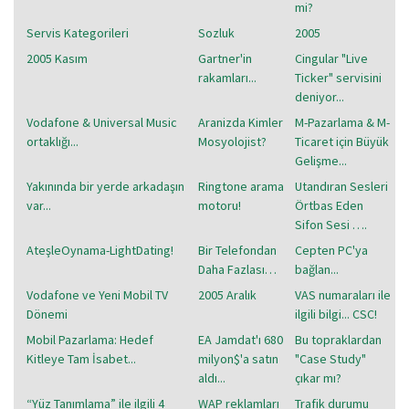
mi?
Servis Kategorileri
Sozluk
2005
2005 Kasım
Gartner'in
Cingular "Live
rakamları...
Ticker" servisini
deniyor...
Vodafone & Universal Music
Aranizda Kimler
M-Pazarlama & M-
ortaklığı...
Mosyolojist?
Ticaret için Büyük
Gelişme...
Yakınında bir yerde arkadaşın
Ringtone arama
Utandıran Sesleri
var...
motoru!
Örtbas Eden
Sifon Sesi ….
AteşleOynama-LightDating!
Bir Telefondan
Cepten PC'ya
Daha Fazlası…
bağlan...
Vodafone ve Yeni Mobil TV
2005 Aralık
VAS numaraları ile
Dönemi
ilgili bilgi... CSC!
Mobil Pazarlama: Hedef
EA Jamdat'ı 680
Bu topraklardan
Kitleye Tam İsabet...
milyon$'a satın
"Case Study"
aldı...
çıkar mı?
“Yüz Tanımlama” ile ilgili 4
WAP reklamları
Trafik durumu