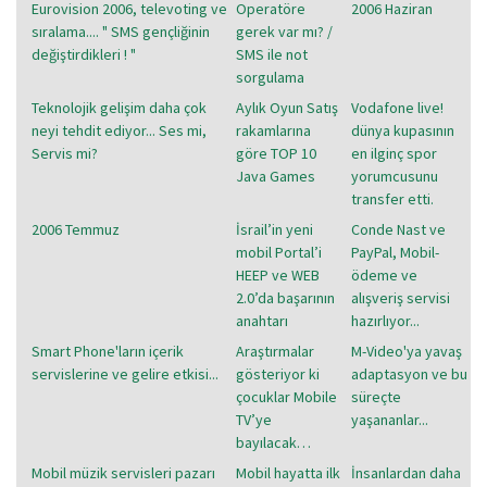
Eurovision 2006, televoting ve
Operatöre
2006 Haziran
sıralama.... " SMS gençliğinin
gerek var mı? /
değiştirdikleri ! "
SMS ile not
sorgulama
Teknolojik gelişim daha çok
Aylık Oyun Satış
Vodafone live!
neyi tehdit ediyor... Ses mi,
rakamlarına
dünya kupasının
Servis mi?
göre TOP 10
en ilginç spor
Java Games
yorumcusunu
transfer etti.
2006 Temmuz
İsrail’in yeni
Conde Nast ve
mobil Portal’i
PayPal, Mobil-
HEEP ve WEB
ödeme ve
2.0’da başarının
alışveriş servisi
anahtarı
hazırlıyor...
Smart Phone'ların içerik
Araştırmalar
M-Video'ya yavaş
servislerine ve gelire etkisi...
gösteriyor ki
adaptasyon ve bu
çocuklar Mobile
süreçte
TV’ye
yaşananlar...
bayılacak…
Mobil müzik servisleri pazarı
Mobil hayatta ilk
İnsanlardan daha