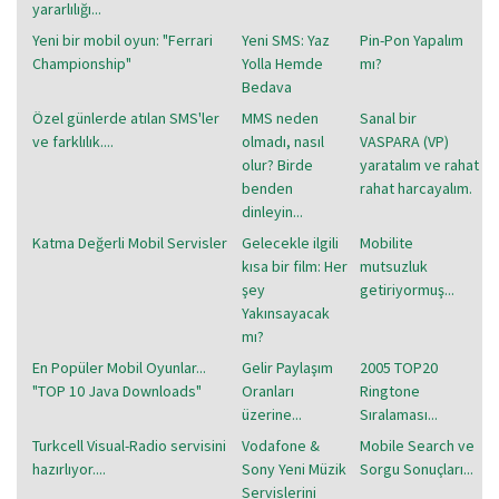
yararlılığı...
Yeni bir mobil oyun: "Ferrari
Yeni SMS: Yaz
Pin-Pon Yapalım
Championship"
Yolla Hemde
mı?
Bedava
Özel günlerde atılan SMS'ler
MMS neden
Sanal bir
ve farklılık....
olmadı, nasıl
VASPARA (VP)
olur? Birde
yaratalım ve rahat
benden
rahat harcayalım.
dinleyin...
Katma Değerli Mobil Servisler
Gelecekle ilgili
Mobilite
kısa bir film: Her
mutsuzluk
şey
getiriyormuş...
Yakınsayacak
mı?
En Popüler Mobil Oyunlar...
Gelir Paylaşım
2005 TOP20
"TOP 10 Java Downloads"
Oranları
Ringtone
üzerine...
Sıralaması...
Turkcell Visual-Radio servisini
Vodafone &
Mobile Search ve
hazırlıyor....
Sony Yeni Müzik
Sorgu Sonuçları...
Servislerini