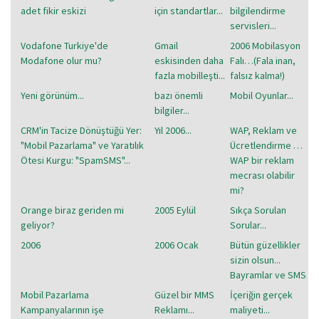
adet fikir eskizi
için standartlar...
bilgilendirme
servisleri...
Vodafone Turkiye'de
Gmail
2006 Mobilasyon
Modafone olur mu?
eskisinden daha
Falı…(Fala inan,
fazla mobilleşti...
falsız kalma!)
Yeni görünüm...
bazı önemli
Mobil Oyunlar...
bilgiler...
CRM'in Tacize Dönüştüğü Yer:
Yıl 2006...
WAP, Reklam ve
"Mobil Pazarlama" ve Yaratılık
Ücretlendirme …
Ötesi Kurgu: "SpamSMS"...
WAP bir reklam
mecrası olabilir
mi?
Orange biraz geriden mi
2005 Eylül
Sıkça Sorulan
geliyor?
Sorular...
2006
2006 Ocak
Bütün güzellikler
sizin olsun...
Bayramlar ve SMS
Mobil Pazarlama
Güzel bir MMS
İçeriğin gerçek
Kampanyalarının işe
Reklamı...
maliyeti...