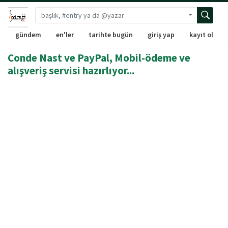
Gelişmiş ara
gündem
en'ler
tarihte bugün
giriş yap
kayıt ol
Conde Nast ve PayPal, Mobil-ödeme ve
alışveriş servisi hazırlıyor...