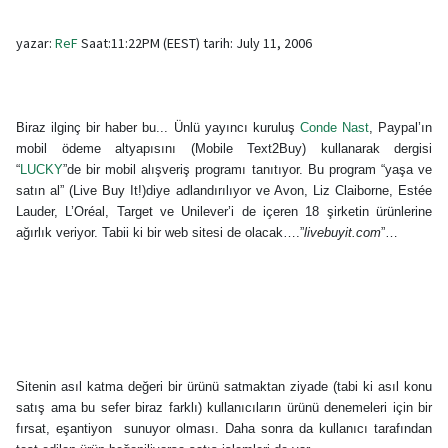
yazar:
ReF
Saat:11:22PM (EEST) tarih: July 11, 2006
Biraz ilginç bir haber bu... Ünlü yayıncı kuruluş
Conde Nast
, Paypal’ın
mobil ödeme altyapısını (Mobile Text2Buy) kullanarak dergisi
“
LUCKY
”de bir mobil alışveriş programı tanıtıyor. Bu program “yaşa ve
satın al” (Live Buy It!)diye adlandırılıyor ve Avon, Liz Claiborne, Estée
Lauder, L’Oréal, Target ve Unilever’i de içeren 18 şirketin ürünlerine
ağırlık veriyor. Tabii ki bir web sitesi de olacak….”
livebuyit.com
”…
Sitenin asıl katma değeri bir ürünü satmaktan ziyade (tabi ki asıl konu
satış ama bu sefer biraz farklı) kullanıcıların ürünü denemeleri için bir
fırsat, eşantiyon sunuyor olması. Daha sonra da kullanıcı tarafından