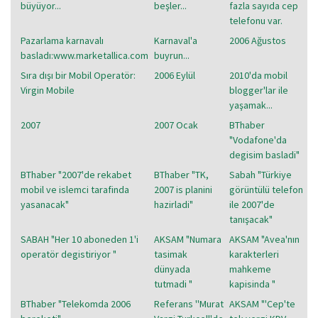
büyüyor...
beşler...
fazla sayıda cep
telefonu var.
Pazarlama karnavalı
Karnaval'a
2006 Ağustos
basladı:www.marketallica.com
buyrun...
Sıra dışı bir Mobil Operatör:
2006 Eylül
2010'da mobil
Virgin Mobile
blogger'lar ile
yaşamak...
2007
2007 Ocak
BThaber
"Vodafone'da
degisim basladi"
BThaber "2007'de rekabet
BThaber "TK,
Sabah "Türkiye
mobil ve islemci tarafinda
2007 is planini
görüntülü telefon
yasanacak"
hazirladi"
ile 2007'de
tanışacak"
SABAH "Her 10 aboneden 1'i
AKSAM "Numara
AKSAM "Avea'nın
operatör degistiriyor "
tasimak
karakterleri
dünyada
mahkeme
tutmadi "
kapisinda "
BThaber "Telekomda 2006
Referans ''Murat
AKSAM "'Cep'te