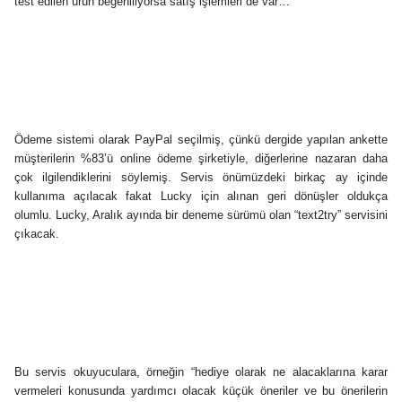
test edilen ürün beğeniliyorsa satış işlemleri de var…
Ödeme sistemi olarak PayPal seçilmiş, çünkü dergide yapılan ankette
müşterilerin %83’ü online ödeme şirketiyle, diğerlerine nazaran daha
çok ilgilendiklerini söylemiş. Servis önümüzdeki birkaç ay içinde
kullanıma açılacak fakat Lucky için alınan geri dönüşler oldukça
olumlu. Lucky, Aralık ayında bir deneme sürümü olan “text2try” servisini
çıkacak.
Bu servis okuyuculara, örneğin “hediye olarak ne alacaklarına karar
vermeleri konusunda yardımcı olacak
küçük öneriler ve bu önerilerin