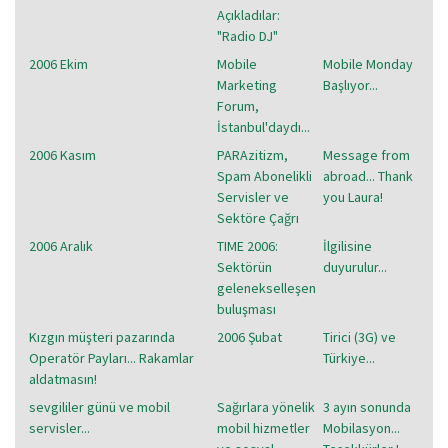
Açıkladılar:
"Radio DJ"
2006 Ekim
Mobile
Mobile Monday
Marketing
Başlıyor...
Forum,
İstanbul'daydı...
2006 Kasım
PARAzitizm,
Message from
Spam Abonelikli
abroad... Thank
Servisler ve
you Laura!
Sektöre Çağrı
2006 Aralık
TIME 2006:
İlgilisine
Sektörün
duyurulur...
gelenekselleşen
buluşması
Kızgın müşteri pazarında
2006 Şubat
Tirici (3G) ve
Operatör Payları... Rakamlar
Türkiye...
aldatmasın!
sevgililer günü ve mobil
Sağırlara yönelik
3 ayın sonunda
servisler...
mobil hizmetler
Mobilasyon...