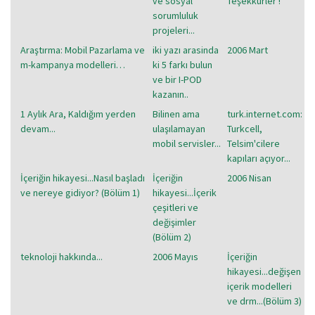
ve sosyal
Teşekkürler !
sorumluluk
projeleri...
Araştırma: Mobil Pazarlama ve
iki yazı arasinda
2006 Mart
m-kampanya modelleri…
ki 5 farkı bulun
ve bir I-POD
kazanın..
1 Aylık Ara, Kaldığım yerden
Bilinen ama
turk.internet.com:
devam...
ulaşılamayan
Turkcell,
mobil servisler...
Telsim'cilere
kapıları açıyor...
İçeriğin hikayesi...Nasıl başladı
İçeriğin
2006 Nisan
ve nereye gidiyor? (Bölüm 1)
hikayesi...İçerik
çeşitleri ve
değişimler
(Bölüm 2)
teknoloji hakkında...
2006 Mayıs
İçeriğin
hikayesi...değişen
içerik modelleri
ve drm...(Bölüm 3)