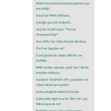
Mobil Pazarlama Kampanyalarının işe
yararlılığı...
Güzel bir MMS Reklamı...
İçeriğin gerçek maliyeti...
Yeni bir mobil oyun: "Ferrari
Championship"
Yeni SMS: Yaz Yolla Hemde Bedava
Pin-Pon Yapalım mı?
Özel günlerde atılan SMS'ler ve
farklılık....
MMS neden olmadı, nasıl olur? Birde
benden dinleyin...
Sanal bir VASPARA (VP) yaratalım ve
rahat rahat harcayalım.
Katma Değerli Mobil Servisler
Gelecekle ilgili kısa bir film: Her şey
Yakınsayacak mı?
Mobilite mutsuzluk getiriyormuş...