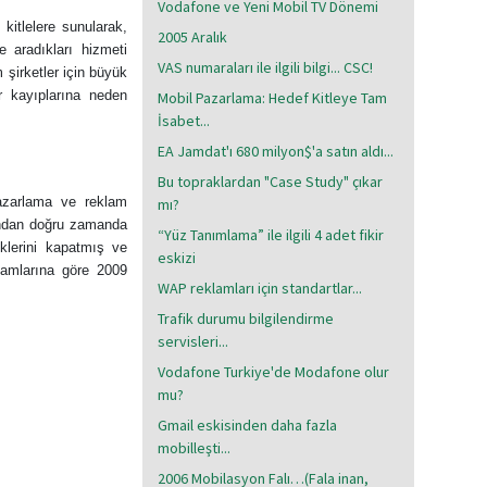
Vodafone ve Yeni Mobil TV Dönemi
kitlelere sunularak,
2005 Aralık
e aradıkları hizmeti
VAS numaraları ile ilgili bilgi... CSC!
şirketler için büyük
r kayıplarına neden
Mobil Pazarlama: Hedef Kitleye Tam
İsabet...
EA Jamdat'ı 680 milyon$'a satın aldı...
Bu topraklardan "Case Study" çıkar
pazarlama ve reklam
mı?
sından doğru zamanda
“Yüz Tanımlama” ile ilgili 4 adet fikir
iklerini kapatmış ve
eskizi
akamlarına göre 2009
WAP reklamları için standartlar...
Trafik durumu bilgilendirme
servisleri...
Vodafone Turkiye'de Modafone olur
mu?
Gmail eskisinden daha fazla
mobilleşti...
2006 Mobilasyon Falı…(Fala inan,