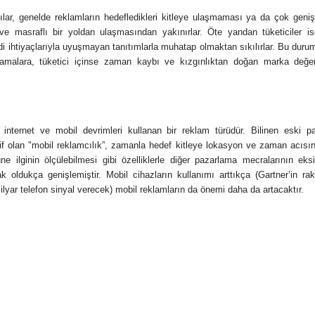
lar, genelde reklamların hedefledikleri kitleye ulaşmaması ya da çok geniş 
 ve masraflı bir yoldan ulaşmasından yakınırlar. Öte yandan tüketiciler is
 ihtiyaçlarıyla uyuşmayan tanıtımlarla muhatap olmaktan sıkılırlar. Bu durum 
camalara, tüketici içinse zaman kaybı ve kızgınlıktan doğan marka değe
internet ve mobil devrimleri kullanan bir reklam türüdür. Bilinen eski 
tif olan "mobil reklamcılık”, zamanla hedef kitleye lokasyon ve zaman acı
üne ilginin ölçülebilmesi gibi özelliklerle diğer pazarlama mecralarının eks
ak oldukça genişlemiştir. Mobil cihazların kullanımı arttıkça (Gartner’in r
lyar telefon sinyal verecek) mobil reklamların da önemi daha da artacaktır.