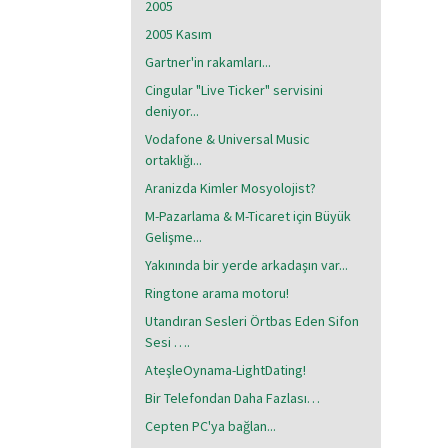
2005
2005 Kasım
Gartner'in rakamları...
Cingular "Live Ticker" servisini
deniyor...
Vodafone & Universal Music
ortaklığı...
Aranizda Kimler Mosyolojist?
M-Pazarlama & M-Ticaret için Büyük
Gelişme...
Yakınında bir yerde arkadaşın var...
Ringtone arama motoru!
Utandıran Sesleri Örtbas Eden Sifon
Sesi ….
AteşleOynama-LightDating!
Bir Telefondan Daha Fazlası…
Cepten PC'ya bağlan...