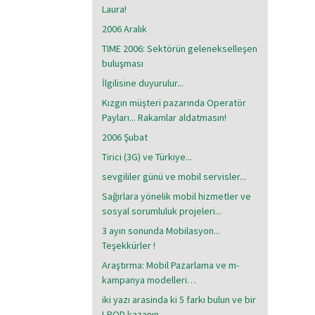
Laura!
2006 Aralık
TIME 2006: Sektörün gelenekselleşen
buluşması
İlgilisine duyurulur...
Kızgın müşteri pazarında Operatör
Payları... Rakamlar aldatmasın!
2006 Şubat
Tirici (3G) ve Türkiye...
sevgililer günü ve mobil servisler...
Sağırlara yönelik mobil hizmetler ve
sosyal sorumluluk projeleri...
3 ayın sonunda Mobilasyon...
Teşekkürler !
Araştırma: Mobil Pazarlama ve m-
kampanya modelleri…
iki yazı arasinda ki 5 farkı bulun ve bir
I-POD kazanın..