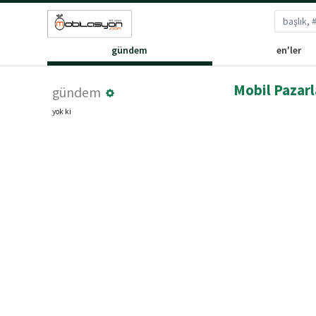
gündem
en'ler
Mobil Pazarl
gündem
yok ki