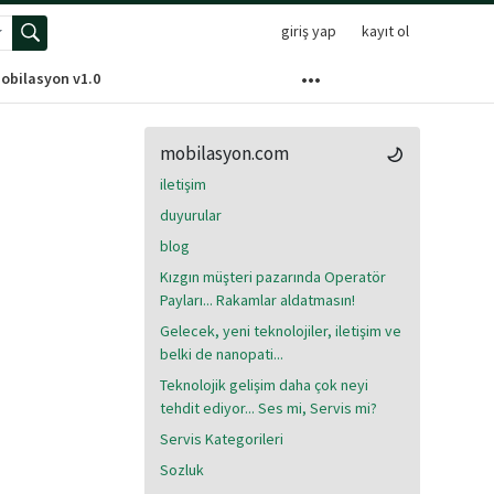
giriş yap
kayıt ol
elişmiş arama menüsünü aç
obilasyon v1.0
mobilasyon.com
iletişim
duyurular
blog
Kızgın müşteri pazarında Operatör
Payları... Rakamlar aldatmasın!
Gelecek, yeni teknolojiler, iletişim ve
belki de nanopati...
Teknolojik gelişim daha çok neyi
tehdit ediyor... Ses mi, Servis mi?
Servis Kategorileri
Sozluk