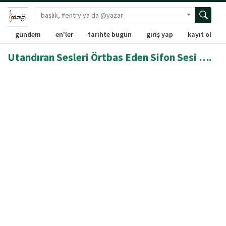
Gelişmiş ara
gündem
en'ler
tarihte bugün
giriş yap
kayıt ol
Utandıran Sesleri Örtbas Eden Sifon Sesi ….