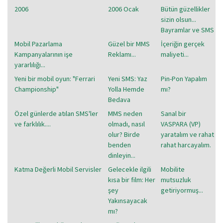
2006
2006 Ocak
Bütün güzellikler
sizin olsun...
Bayramlar ve SMS
Mobil Pazarlama
Güzel bir MMS
İçeriğin gerçek
Kampanyalarının işe
Reklamı...
maliyeti...
yararlılığı...
Yeni bir mobil oyun: "Ferrari
Yeni SMS: Yaz
Pin-Pon Yapalım
Championship"
Yolla Hemde
mı?
Bedava
Özel günlerde atılan SMS'ler
MMS neden
Sanal bir
ve farklılık....
olmadı, nasıl
VASPARA (VP)
olur? Birde
yaratalım ve rahat
benden
rahat harcayalım.
dinleyin...
Katma Değerli Mobil Servisler
Gelecekle ilgili
Mobilite
kısa bir film: Her
mutsuzluk
şey
getiriyormuş...
Yakınsayacak
mı?