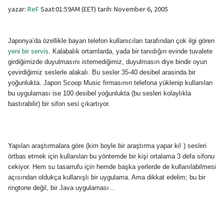
yazar:
ReF
Saat:01:59AM (EET) tarih: November 6, 2005
Japonya’da özellikle bayan telefon kullanıcıları tarafından çok ilgi gören
yeni bir servis
. Kalabalık ortamlarda, yada bir tanıdığın evinde tuvalete
girdiğimizde duyulmasını istemediğimiz, duyulmasın diye bindir oyun
çevirdiğimiz seslerle alakalı. Bu sesler 35-40 desibel arasinda bir
yoğunlukta. Japon Scoop Music firmasının telefona yüklenip kullanılan
bu uygulaması ise 100 desibel yoğunlukta (bu sesleri kolaylıkla
bastırabilir) bir sifon sesi çıkartıyor.
Yapılan araştırmalara göre (kim boyle bir araştırma yapar ki! ) sesleri
örtbas etmek için kullanılan bu yöntemde bir kişi ortalama 3 defa sifonu
cekiyor. Hem su tasarrufu için hemde başka yerlerde de kullanılabilmesi
açısından oldukça kullanışlı bir uygulama. Ama dikkat edelim; bu bir
ringtone değil, bir Java uygulaması...