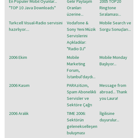
En Popüler Mobil Oyunlar...
Gelir Paylaşım
2005 TOP20
"TOP 10 Java Downloads"
Oranları
Ringtone
üzerine...
Sıralaması...
Turkcell Visual-Radio servisini
Vodafone &
Mobile Search ve
hazırlıyor....
Sony Yeni Müzik
Sorgu Sonuçları...
Servislerini
Açıkladılar:
"Radio DJ"
2006 Ekim
Mobile
Mobile Monday
Marketing
Başlıyor...
Forum,
İstanbul'daydı...
2006 Kasım
PARAzitizm,
Message from
Spam Abonelikli
abroad... Thank
Servisler ve
you Laura!
Sektöre Çağrı
2006 Aralık
TIME 2006:
İlgilisine
Sektörün
duyurulur...
gelenekselleşen
buluşması