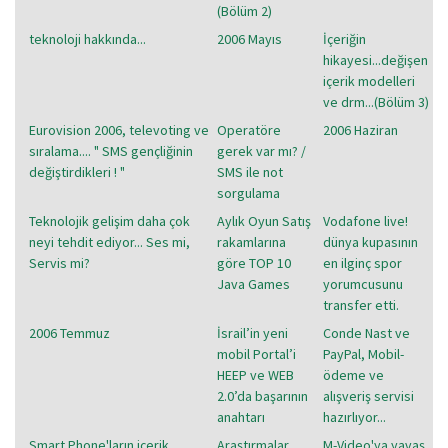
(Bölüm 2)
teknoloji hakkında...
2006 Mayıs
İçeriğin
hikayesi...değişen
içerik modelleri
ve drm...(Bölüm 3)
Eurovision 2006, televoting ve
Operatöre
2006 Haziran
sıralama.... " SMS gençliğinin
gerek var mı? /
değiştirdikleri ! "
SMS ile not
sorgulama
Teknolojik gelişim daha çok
Aylık Oyun Satış
Vodafone live!
neyi tehdit ediyor... Ses mi,
rakamlarına
dünya kupasının
Servis mi?
göre TOP 10
en ilginç spor
Java Games
yorumcusunu
transfer etti.
2006 Temmuz
İsrail’in yeni
Conde Nast ve
mobil Portal’i
PayPal, Mobil-
HEEP ve WEB
ödeme ve
2.0’da başarının
alışveriş servisi
anahtarı
hazırlıyor...
Smart Phone'ların içerik
Araştırmalar
M-Video'ya yavaş