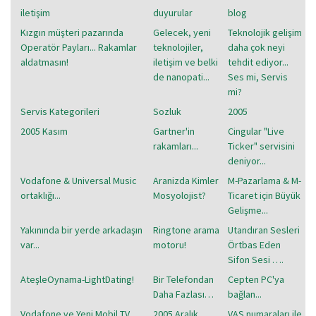
iletişim
duyurular
blog
Kızgın müşteri pazarında
Gelecek, yeni
Teknolojik gelişim
Operatör Payları... Rakamlar
teknolojiler,
daha çok neyi
aldatmasın!
iletişim ve belki
tehdit ediyor...
de nanopati...
Ses mi, Servis
mi?
Servis Kategorileri
Sozluk
2005
2005 Kasım
Gartner'in
Cingular "Live
rakamları...
Ticker" servisini
deniyor...
Vodafone & Universal Music
Aranizda Kimler
M-Pazarlama & M-
ortaklığı...
Mosyolojist?
Ticaret için Büyük
Gelişme...
Yakınında bir yerde arkadaşın
Ringtone arama
Utandıran Sesleri
var...
motoru!
Örtbas Eden
Sifon Sesi ….
AteşleOynama-LightDating!
Bir Telefondan
Cepten PC'ya
Daha Fazlası…
bağlan...
Vodafone ve Yeni Mobil TV
2005 Aralık
VAS numaraları ile