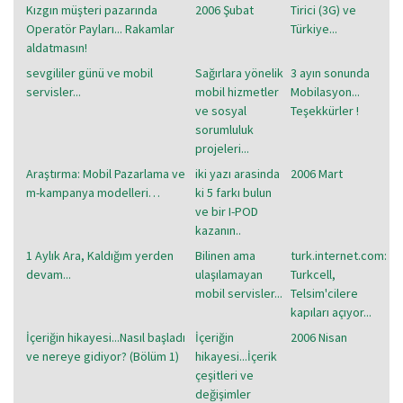
Kızgın müşteri pazarında
2006 Şubat
Tirici (3G) ve
Operatör Payları... Rakamlar
Türkiye...
aldatmasın!
sevgililer günü ve mobil
Sağırlara yönelik
3 ayın sonunda
servisler...
mobil hizmetler
Mobilasyon...
ve sosyal
Teşekkürler !
sorumluluk
projeleri...
Araştırma: Mobil Pazarlama ve
iki yazı arasinda
2006 Mart
m-kampanya modelleri…
ki 5 farkı bulun
ve bir I-POD
kazanın..
1 Aylık Ara, Kaldığım yerden
Bilinen ama
turk.internet.com:
devam...
ulaşılamayan
Turkcell,
mobil servisler...
Telsim'cilere
kapıları açıyor...
İçeriğin hikayesi...Nasıl başladı
İçeriğin
2006 Nisan
ve nereye gidiyor? (Bölüm 1)
hikayesi...İçerik
çeşitleri ve
değişimler