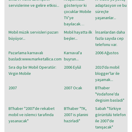
servislerine ve gelire etkisi...
gösteriyor ki
adaptasyon ve bu
çocuklar Mobile
süreçte
TV’ye
yaşananlar...
bayılacak…
Mobil müzik servisleri pazarı
Mobil hayatta ilk
İnsanlardan daha
büyüyor...
beşler...
fazla sayıda cep
telefonu var.
Pazarlama karnavalı
Karnaval'a
2006 Ağustos
basladı:www.marketallica.com
buyrun...
Sıra dışı bir Mobil Operatör:
2006 Eylül
2010'da mobil
Virgin Mobile
blogger'lar ile
yaşamak...
2007
2007 Ocak
BThaber
"Vodafone'da
degisim basladi"
BThaber "2007'de rekabet
BThaber "TK,
Sabah "Türkiye
mobil ve islemci tarafinda
2007 is planini
görüntülü telefon
yasanacak"
hazirladi"
ile 2007'de
tanışacak"