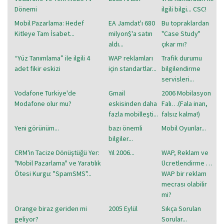
Dönemi
ilgili bilgi... CSC!
Mobil Pazarlama: Hedef
EA Jamdat'ı 680
Bu topraklardan
Kitleye Tam İsabet...
milyon$'a satın
"Case Study"
aldı...
çıkar mı?
“Yüz Tanımlama” ile ilgili 4
WAP reklamları
Trafik durumu
adet fikir eskizi
için standartlar...
bilgilendirme
servisleri...
Vodafone Turkiye'de
Gmail
2006 Mobilasyon
Modafone olur mu?
eskisinden daha
Falı…(Fala inan,
fazla mobilleşti...
falsız kalma!)
Yeni görünüm...
bazı önemli
Mobil Oyunlar...
bilgiler...
CRM'in Tacize Dönüştüğü Yer:
Yıl 2006...
WAP, Reklam ve
"Mobil Pazarlama" ve Yaratılık
Ücretlendirme …
Ötesi Kurgu: "SpamSMS"...
WAP bir reklam
mecrası olabilir
mi?
Orange biraz geriden mi
2005 Eylül
Sıkça Sorulan
geliyor?
Sorular...