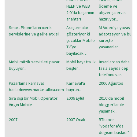
HEEP ve WEB
ödeme ve
2.0’da başarının
alışveriş servisi
anahtarı
hazırlıyor...
Smart Phone'ların içerik
Araştırmalar
M-Video'ya yavaş
servislerine ve gelire etkisi...
gösteriyor ki
adaptasyon ve bu
çocuklar Mobile
süreçte
TV’ye
yaşananlar...
bayılacak…
Mobil müzik servisleri pazarı
Mobil hayatta ilk
İnsanlardan daha
büyüyor...
beşler...
fazla sayıda cep
telefonu var.
Pazarlama karnavalı
Karnaval'a
2006 Ağustos
basladı:www.marketallica.com
buyrun...
Sıra dışı bir Mobil Operatör:
2006 Eylül
2010'da mobil
Virgin Mobile
blogger'lar ile
yaşamak...
2007
2007 Ocak
BThaber
"Vodafone'da
degisim basladi"