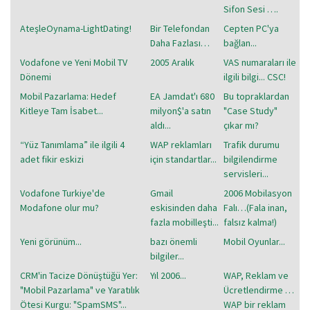
Sifon Sesi ….
AteşleOynama-LightDating!
Bir Telefondan
Cepten PC'ya
Daha Fazlası…
bağlan...
Vodafone ve Yeni Mobil TV
2005 Aralık
VAS numaraları ile
Dönemi
ilgili bilgi... CSC!
Mobil Pazarlama: Hedef
EA Jamdat'ı 680
Bu topraklardan
Kitleye Tam İsabet...
milyon$'a satın
"Case Study"
aldı...
çıkar mı?
“Yüz Tanımlama” ile ilgili 4
WAP reklamları
Trafik durumu
adet fikir eskizi
için standartlar...
bilgilendirme
servisleri...
Vodafone Turkiye'de
Gmail
2006 Mobilasyon
Modafone olur mu?
eskisinden daha
Falı…(Fala inan,
fazla mobilleşti...
falsız kalma!)
Yeni görünüm...
bazı önemli
Mobil Oyunlar...
bilgiler...
CRM'in Tacize Dönüştüğü Yer:
Yıl 2006...
WAP, Reklam ve
"Mobil Pazarlama" ve Yaratılık
Ücretlendirme …
Ötesi Kurgu: "SpamSMS"...
WAP bir reklam