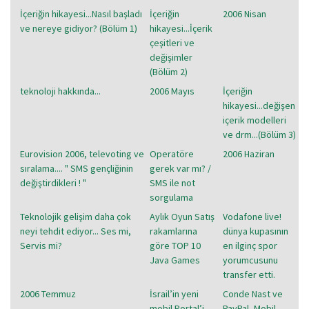
İçeriğin hikayesi...Nasıl başladı
İçeriğin
2006 Nisan
ve nereye gidiyor? (Bölüm 1)
hikayesi...İçerik
çeşitleri ve
değişimler
(Bölüm 2)
teknoloji hakkında...
2006 Mayıs
İçeriğin
hikayesi...değişen
içerik modelleri
ve drm...(Bölüm 3)
Eurovision 2006, televoting ve
Operatöre
2006 Haziran
sıralama.... " SMS gençliğinin
gerek var mı? /
değiştirdikleri ! "
SMS ile not
sorgulama
Teknolojik gelişim daha çok
Aylık Oyun Satış
Vodafone live!
neyi tehdit ediyor... Ses mi,
rakamlarına
dünya kupasının
Servis mi?
göre TOP 10
en ilginç spor
Java Games
yorumcusunu
transfer etti.
2006 Temmuz
İsrail’in yeni
Conde Nast ve
mobil Portal’i
PayPal, Mobil-