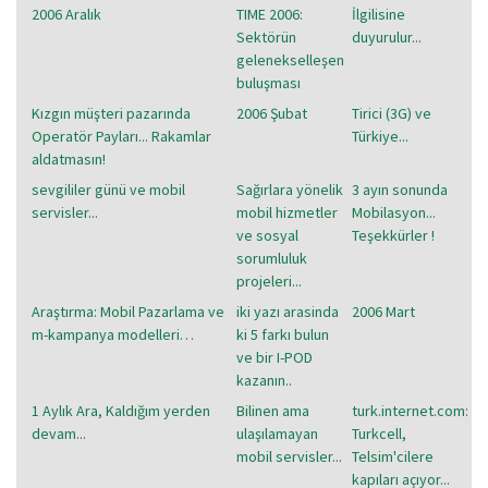
2006 Aralık
TIME 2006:
İlgilisine
Sektörün
duyurulur...
gelenekselleşen
buluşması
Kızgın müşteri pazarında
2006 Şubat
Tirici (3G) ve
Operatör Payları... Rakamlar
Türkiye...
aldatmasın!
sevgililer günü ve mobil
Sağırlara yönelik
3 ayın sonunda
servisler...
mobil hizmetler
Mobilasyon...
ve sosyal
Teşekkürler !
sorumluluk
projeleri...
Araştırma: Mobil Pazarlama ve
iki yazı arasinda
2006 Mart
m-kampanya modelleri…
ki 5 farkı bulun
ve bir I-POD
kazanın..
1 Aylık Ara, Kaldığım yerden
Bilinen ama
turk.internet.com:
devam...
ulaşılamayan
Turkcell,
mobil servisler...
Telsim'cilere
kapıları açıyor...