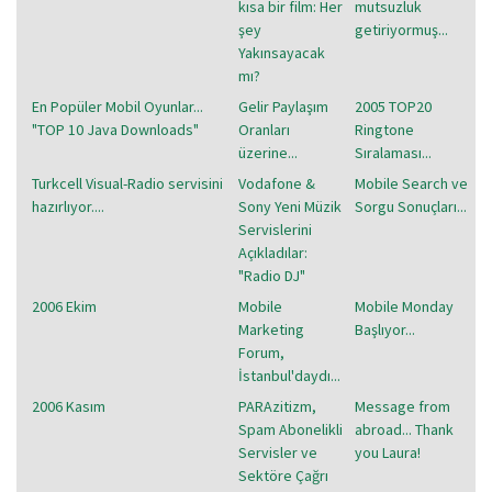
kısa bir film: Her
mutsuzluk
şey
getiriyormuş...
Yakınsayacak
mı?
En Popüler Mobil Oyunlar...
Gelir Paylaşım
2005 TOP20
"TOP 10 Java Downloads"
Oranları
Ringtone
üzerine...
Sıralaması...
Turkcell Visual-Radio servisini
Vodafone &
Mobile Search ve
hazırlıyor....
Sony Yeni Müzik
Sorgu Sonuçları...
Servislerini
Açıkladılar:
"Radio DJ"
2006 Ekim
Mobile
Mobile Monday
Marketing
Başlıyor...
Forum,
İstanbul'daydı...
2006 Kasım
PARAzitizm,
Message from
Spam Abonelikli
abroad... Thank
Servisler ve
you Laura!
Sektöre Çağrı