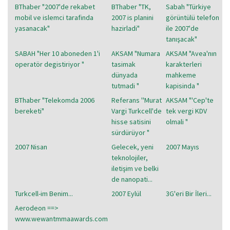
BThaber "2007'de rekabet
BThaber "TK,
Sabah "Türkiye
mobil ve islemci tarafinda
2007 is planini
görüntülü telefon
yasanacak"
hazirladi"
ile 2007'de
tanışacak"
SABAH "Her 10 aboneden 1'i
AKSAM "Numara
AKSAM "Avea'nın
operatör degistiriyor "
tasimak
karakterleri
dünyada
mahkeme
tutmadi "
kapisinda "
BThaber "Telekomda 2006
Referans ''Murat
AKSAM "'Cep'te
bereketi"
Vargi Turkcell'de
tek vergi KDV
hisse satisini
olmali "
sürdürüyor "
2007 Nisan
Gelecek, yeni
2007 Mayıs
teknolojiler,
iletişim ve belki
de nanopati...
Turkcell-im Benim...
2007 Eylül
3G'eri Bir İleri...
Aerodeon ==>
www.wewantmmaawards.com