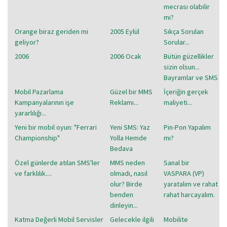
mecrası olabilir
mi?
Orange biraz geriden mi
2005 Eylül
Sıkça Sorulan
geliyor?
Sorular...
2006
2006 Ocak
Bütün güzellikler
sizin olsun...
Bayramlar ve SMS
Mobil Pazarlama
Güzel bir MMS
İçeriğin gerçek
Kampanyalarının işe
Reklamı...
maliyeti...
yararlılığı...
Yeni bir mobil oyun: "Ferrari
Yeni SMS: Yaz
Pin-Pon Yapalım
Championship"
Yolla Hemde
mı?
Bedava
Özel günlerde atılan SMS'ler
MMS neden
Sanal bir
ve farklılık....
olmadı, nasıl
VASPARA (VP)
olur? Birde
yaratalım ve rahat
benden
rahat harcayalım.
dinleyin...
Katma Değerli Mobil Servisler
Gelecekle ilgili
Mobilite