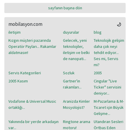
sayfanın başına dön
mobilasyon.com
iletişim
duyurular
blog
Kızgın müşteri pazarında
Gelecek, yeni
Teknolojik gelişim
Operatör Payları... Rakamlar
teknolojiler,
daha çok neyi
aldatmasın!
iletişim ve belki
tehdit ediyor...
de nanopati...
Ses mi, Servis
mi?
Servis Kategorileri
Sozluk
2005
2005 Kasım
Gartner'in
Cingular "Live
rakamları...
Ticker" servisini
deniyor...
Vodafone & Universal Music
Aranizda Kimler
M-Pazarlama & M-
ortaklığı...
Mosyolojist?
Ticaret için Büyük
Gelişme...
Yakınında bir yerde arkadaşın
Ringtone arama
Utandıran Sesleri
var...
motoru!
Örtbas Eden