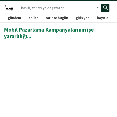
Gelişmiş ara
gündem
en'ler
tarihte bugün
giriş yap
kayıt ol
Mobil Pazarlama Kampanyalarının işe
yararlılığı...