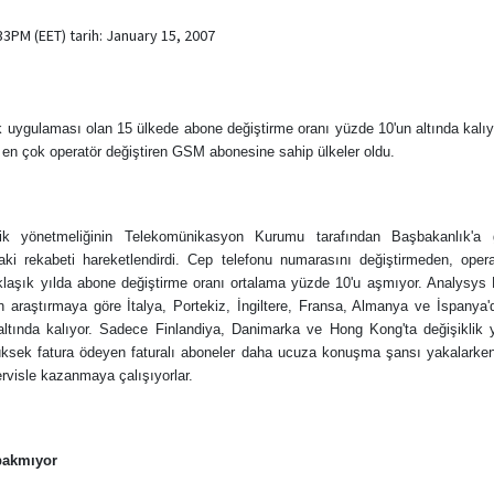
3PM (EET) tarih: January 15, 2007
ik uygulaması olan 15 ülkede abone değiştirme oranı yüzde 10'un altında kalıy
n çok operatör değiştiren GSM abonesine sahip ülkeler oldu.
rlik yönetmeliğinin Telekomünikasyon Kurumu tarafından Başbakanlık'a
ndaki rekabeti hareketlendirdi. Cep telefonu numarasını değiştirmeden, ope
klaşık yılda abone değiştirme oranı ortalama yüzde 10'u aşmıyor. Analysys 
n araştırmaya göre İtalya, Portekiz, İngiltere, Fransa, Almanya ve İspanya
altında kalıyor. Sadece Finlandiya, Danimarka ve Hong Kong'ta değişiklik 
yüksek fatura ödeyen faturalı aboneler daha ucuza konuşma şansı yakalarken
ervisle kazanmaya çalışıyorlar.
bakmıyor