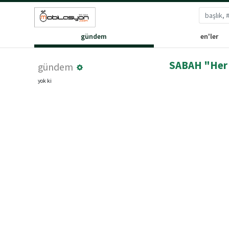
gündem
en'ler
SABAH "Her 1
gündem
yok ki