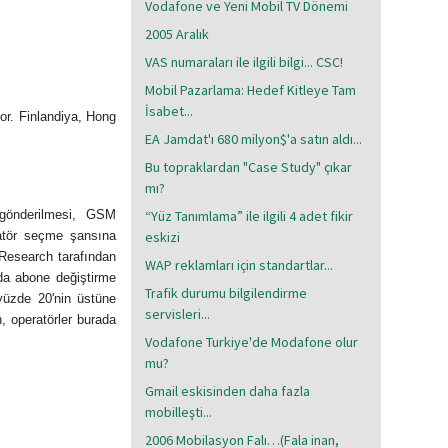
Vodafone ve Yeni Mobil TV Dönemi
2005 Aralık
VAS numaraları ile ilgili bilgi... CSC!
Mobil Pazarlama: Hedef Kitleye Tam
İsabet...
or. Finlandiya, Hong
EA Jamdat'ı 680 milyon$'a satın aldı...
Bu topraklardan "Case Study" çıkar
mı?
 gönderilmesi, GSM
“Yüz Tanımlama” ile ilgili 4 adet fikir
ratör seçme şansına
eskizi
Research tarafından
WAP reklamları için standartlar...
'da abone değiştirme
Trafik durumu bilgilendirme
yüzde 20'nin üstüne
servisleri...
, operatörler burada
Vodafone Turkiye'de Modafone olur
mu?
Gmail eskisinden daha fazla
mobilleşti...
2006 Mobilasyon Falı…(Fala inan,