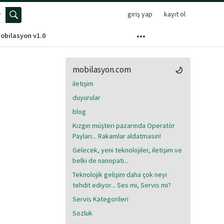
giriş yap
kayıt ol
elişmiş arama menüsünü aç
obilasyon v1.0
mobilasyon.com
iletişim
duyurular
blog
Kızgın müşteri pazarında Operatör
Payları... Rakamlar aldatmasın!
Gelecek, yeni teknolojiler, iletişim ve
belki de nanopati...
Teknolojik gelişim daha çok neyi
tehdit ediyor... Ses mi, Servis mi?
Servis Kategorileri
Sozluk