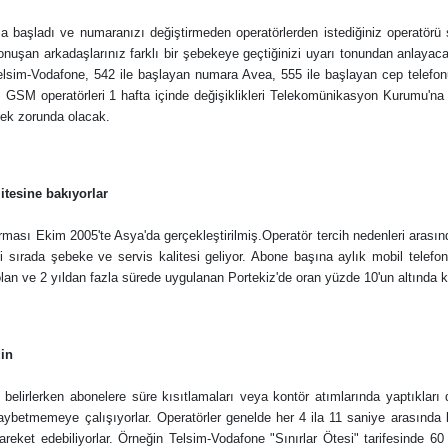
a başladı ve numaranızı değiştirmeden operatörlerden istediğiniz operatörü
onuşan arkadaşlarınız farklı bir şebekeye geçtiğinizi uyarı tonundan anlayaca
lsim-Vodafone, 542 ile başlayan numara Avea, 555 ile başlayan cep telefon
k. GSM operatörleri 1 hafta içinde değişiklikleri Telekomünikasyon Kurumu'na
mek zorunda olacak.
itesine bakıyorlar
rması Ekim 2005'te Asya'da gerçekleştirilmiş.Operatör tercih nedenleri arasınd
inci sırada şebeke ve servis kalitesi geliyor. Abone başına aylık mobil tele
lan ve 2 yıldan fazla sürede uygulanan Portekiz'de oran yüzde 10'un altında k
din
ri belirlerken abonelere süre kısıtlamaları veya kontör atımlarında yaptıkları d
ybetmemeye çalışıyorlar. Operatörler genelde her 4 ila 11 saniye arasında 
reket edebiliyorlar. Örneğin Telsim-Vodafone "Sınırlar Ötesi" tarifesinde 60 