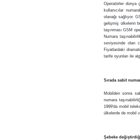
Operatörler dünya ç
kullanıcılar numara
olanağı sağlıyor. GS
gelişmiş ülkelerin 
taşınması GSM opera
Numara taşınabilir
seviyesinde olan c
Fiyatlardaki dramat
tarife oyunları ile al
Sırada sabit numar
Mobilden sonra sabi
numara taşınabilirl
1999'da mobil telek
ülkelerde de mobil 
Şebeke değiştirdiğ