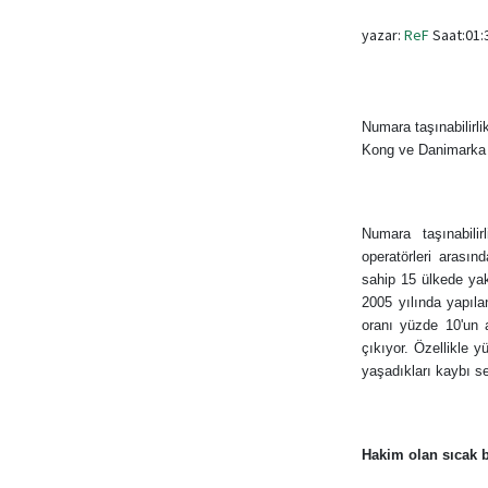
yazar:
ReF
Saat:01:3
Numara taşınabilirl
Kong ve Danimarka e
Numara taşınabili
operatörleri arası
sahip 15 ülkede ya
2005 yılında yapıla
oranı yüzde 10'un 
çıkıyor. Özellikle 
yaşadıkları kaybı s
Hakim olan sıcak 