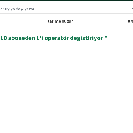
G
tarihte bugün
#M
0 aboneden 1'i operatör degistiriyor "