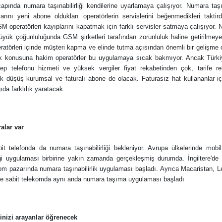
apında numara taşınabilirliği kendilerine uyarlamaya çalışıyor. Numara taşın
larını yeni abone oldukları operatörlerin servislerini beğenmedikleri taktir
M operatörleri kayıplarını kapatmak için farklı servisler satmaya çalışıyor. N
büyük çoğunluluğunda GSM şirketleri tarafından zorunluluk haline getirilmeye
törleri içinde müşteri kapma ve elinde tutma açısından önemli bir gelişme ol
lik konusuna hakim operatörler bu uygulamaya sıcak bakmıyor. Ancak Türkiy
ep telefonu hizmeti ve yüksek vergiler fiyat rekabetinden çok, tarife re
ik düşüş kurumsal ve faturalı abone de olacak. Faturasız hat kullananlar i
gıda farklılık yaratacak.
alar var
t telefonda da numara taşınabilirliği bekleniyor. Avrupa ülkelerinde mobi
iği uygulaması birbirine yakın zamanda gerçekleşmiş durumda. İngiltere'de
om pazarında numara taşınabilirlik uygulaması başladı. Ayrıca Macaristan, L
ve sabit telekomda aynı anda numara taşıma uygulaması başladı
inizi arayanlar öğrenecek