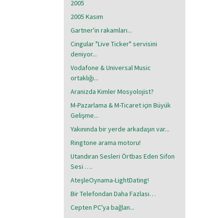
2005
2005 Kasım
Gartner'in rakamları...
Cingular "Live Ticker" servisini
deniyor...
Vodafone & Universal Music
ortaklığı...
Aranizda Kimler Mosyolojist?
M-Pazarlama & M-Ticaret için Büyük
Gelişme...
Yakınında bir yerde arkadaşın var...
Ringtone arama motoru!
Utandıran Sesleri Örtbas Eden Sifon
Sesi ….
AteşleOynama-LightDating!
Bir Telefondan Daha Fazlası…
Cepten PC'ya bağlan...