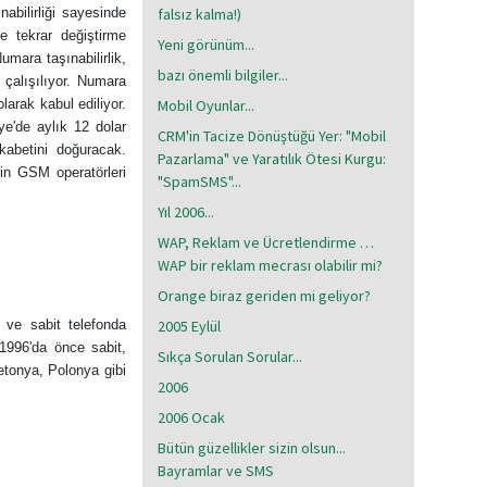
abilirliği sayesinde
falsız kalma!)
de tekrar değiştirme
Yeni görünüm...
umara taşınabilirlik,
bazı önemli bilgiler...
 çalışılıyor. Numara
arak kabul ediliyor.
Mobil Oyunlar...
e'de aylık 12 dolar
CRM'in Tacize Dönüştüğü Yer: "Mobil
kabetini doğuracak.
Pazarlama" ve Yaratılık Ötesi Kurgu:
çin GSM operatörleri
"SpamSMS"...
Yıl 2006...
WAP, Reklam ve Ücretlendirme …
WAP bir reklam mecrası olabilir mi?
Orange biraz geriden mi geliyor?
l ve sabit telefonda
2005 Eylül
 1996'da önce sabit,
Sıkça Sorulan Sorular...
etonya, Polonya gibi
2006
2006 Ocak
Bütün güzellikler sizin olsun...
Bayramlar ve SMS