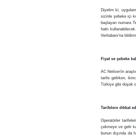
Diyelim ki; uygulam
sizinle şebeke içi k
başlayan numara Te
hattı kullanabilece
Veritabanı'na bildir
Fiyat ve şebeke kal
AC Neilsen'in araştı
tarife gelirken, ik
Türkiye gibi düşük o
Tarifelere dikkat e
Operatörler tarifele
çekmeye ve gelir ka
bunun dışında da ha