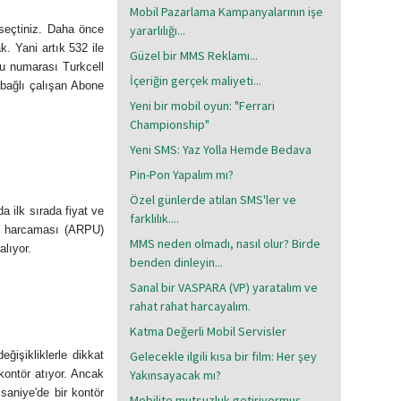
Mobil Pazarlama Kampanyalarının işe
 seçtiniz. Daha önce
yararlılığı...
k. Yani artık 532 ile
Güzel bir MMS Reklamı...
u numarası Turkcell
İçeriğin gerçek maliyeti...
 bağlı çalışan Abone
Yeni bir mobil oyun: "Ferrari
Championship"
Yeni SMS: Yaz Yolla Hemde Bedava
Pin-Pon Yapalım mı?
Özel günlerde atılan SMS'ler ve
a ilk sırada fiyat ve
farklılık....
fon harcaması (ARPU)
MMS neden olmadı, nasıl olur? Birde
alıyor.
benden dinleyin...
Sanal bir VASPARA (VP) yaratalım ve
rahat rahat harcayalım.
Katma Değerli Mobil Servisler
eğişikliklerle dikkat
Gelecekle ilgili kısa bir film: Her şey
kontör atıyor. Ancak
Yakınsayacak mı?
saniye'de bir kontör
Mobilite mutsuzluk getiriyormuş...