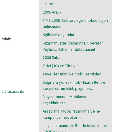
Laura!
2006 Aralık
TIME 2006: Sektörün gelenekselleşen
buluşması
İlgilisine duyurulur...
irsiniz.
Kızgın müşteri pazarında Operatör
Payları... Rakamlar aldatmasın!
2006 Şubat
Tirici (3G) ve Türkiye...
sevgililer günü ve mobil servisler...
Sağırlara yönelik mobil hizmetler ve
sosyal sorumluluk projeleri...
.5 Lisansı ile
3 ayın sonunda Mobilasyon...
Teşekkürler !
Araştırma: Mobil Pazarlama ve m-
kampanya modelleri…
iki yazı arasinda ki 5 farkı bulun ve bir
I-POD kazanın..